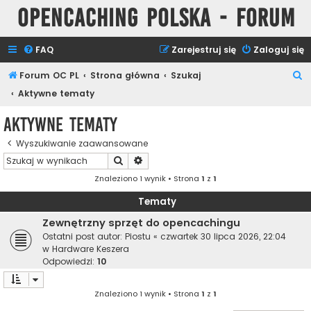
Opencaching Polska - Forum
FAQ
Zarejestruj się
Zaloguj się
S
Forum OC PL
Strona główna
Szukaj
z
Aktywne tematy
u
Aktywne tematy
k
Wyszukiwanie zaawansowane
a
Szukaj
Wyszukiwanie zaawansowane
j
Znaleziono 1 wynik • Strona
1
z
1
Tematy
Zewnętrzny sprzęt do opencachingu
Ostatni post autor:
Piostu
«
czwartek 30 lipca 2026, 22:04
w
Hardware Keszera
Odpowiedzi:
10
Znaleziono 1 wynik • Strona
1
z
1