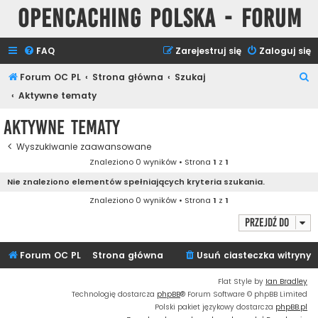
Opencaching Polska - Forum
FAQ
Zarejestruj się
Zaloguj się
S
Forum OC PL
Strona główna
Szukaj
z
Aktywne tematy
u
Aktywne tematy
k
Wyszukiwanie zaawansowane
a
Znaleziono 0 wyników • Strona
1
z
1
j
Nie znaleziono elementów spełniających kryteria szukania.
Znaleziono 0 wyników • Strona
1
z
1
Przejdź do
Forum OC PL
Strona główna
Usuń ciasteczka witryny
Flat Style by
Ian Bradley
Technologię dostarcza
phpBB
® Forum Software © phpBB Limited
Polski pakiet językowy dostarcza
phpBB.pl