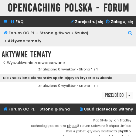
Opencaching Polska - Forum
FAQ
Zarejestruj się
Zaloguj się
S
Forum OC PL
Strona główna
Szukaj
z
Aktywne tematy
u
Aktywne tematy
k
Wyszukiwanie zaawansowane
a
Znaleziono 0 wyników • Strona
1
z
1
j
Nie znaleziono elementów spełniających kryteria szukania.
Znaleziono 0 wyników • Strona
1
z
1
Przejdź do
Forum OC PL
Strona główna
Usuń ciasteczka witryny
Flat Style by
Ian Bradley
Technologię dostarcza
phpBB
® Forum Software © phpBB Limited
Polski pakiet językowy dostarcza
phpBB.pl