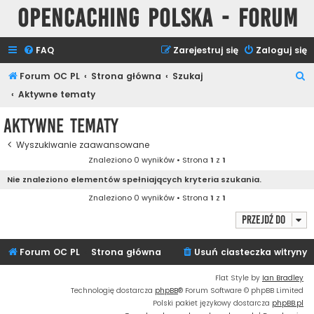
Opencaching Polska - Forum
FAQ
Zarejestruj się
Zaloguj się
S
Forum OC PL
Strona główna
Szukaj
z
Aktywne tematy
u
Aktywne tematy
k
Wyszukiwanie zaawansowane
a
Znaleziono 0 wyników • Strona
1
z
1
j
Nie znaleziono elementów spełniających kryteria szukania.
Znaleziono 0 wyników • Strona
1
z
1
Przejdź do
Forum OC PL
Strona główna
Usuń ciasteczka witryny
Flat Style by
Ian Bradley
Technologię dostarcza
phpBB
® Forum Software © phpBB Limited
Polski pakiet językowy dostarcza
phpBB.pl