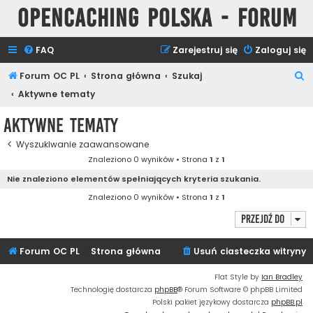
Opencaching Polska - Forum
FAQ
Zarejestruj się
Zaloguj się
S
Forum OC PL
Strona główna
Szukaj
z
Aktywne tematy
u
Aktywne tematy
k
Wyszukiwanie zaawansowane
a
Znaleziono 0 wyników • Strona
1
z
1
j
Nie znaleziono elementów spełniających kryteria szukania.
Znaleziono 0 wyników • Strona
1
z
1
Przejdź do
Forum OC PL
Strona główna
Usuń ciasteczka witryny
Flat Style by
Ian Bradley
Technologię dostarcza
phpBB
® Forum Software © phpBB Limited
Polski pakiet językowy dostarcza
phpBB.pl