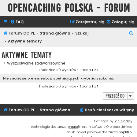
Opencaching Polska - Forum
FAQ
Zarejestruj się
Zaloguj się
S
Forum OC PL
Strona główna
Szukaj
z
Aktywne tematy
u
Aktywne tematy
k
Wyszukiwanie zaawansowane
a
Znaleziono 0 wyników • Strona
1
z
1
j
Nie znaleziono elementów spełniających kryteria szukania.
Znaleziono 0 wyników • Strona
1
z
1
Przejdź do
Forum OC PL
Strona główna
Usuń ciasteczka witryny
Flat Style by
Ian Bradley
Technologię dostarcza
phpBB
® Forum Software © phpBB Limited
Polski pakiet językowy dostarcza
phpBB.pl