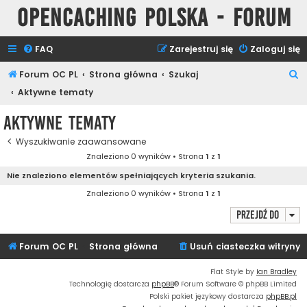
Opencaching Polska - Forum
FAQ
Zarejestruj się
Zaloguj się
S
Forum OC PL
Strona główna
Szukaj
z
Aktywne tematy
u
Aktywne tematy
k
Wyszukiwanie zaawansowane
a
Znaleziono 0 wyników • Strona
1
z
1
j
Nie znaleziono elementów spełniających kryteria szukania.
Znaleziono 0 wyników • Strona
1
z
1
Przejdź do
Forum OC PL
Strona główna
Usuń ciasteczka witryny
Flat Style by
Ian Bradley
Technologię dostarcza
phpBB
® Forum Software © phpBB Limited
Polski pakiet językowy dostarcza
phpBB.pl