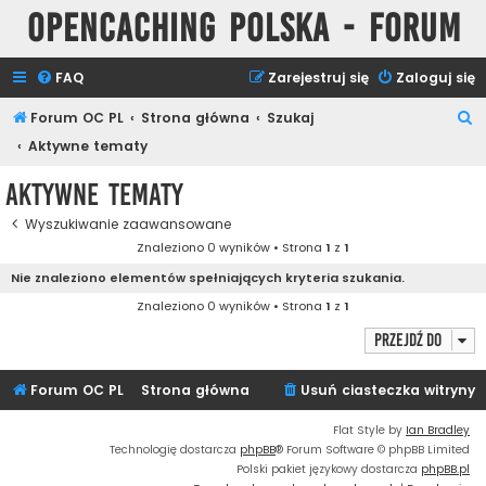
Opencaching Polska - Forum
FAQ
Zarejestruj się
Zaloguj się
S
Forum OC PL
Strona główna
Szukaj
z
Aktywne tematy
u
Aktywne tematy
k
Wyszukiwanie zaawansowane
a
Znaleziono 0 wyników • Strona
1
z
1
j
Nie znaleziono elementów spełniających kryteria szukania.
Znaleziono 0 wyników • Strona
1
z
1
Przejdź do
Forum OC PL
Strona główna
Usuń ciasteczka witryny
Flat Style by
Ian Bradley
Technologię dostarcza
phpBB
® Forum Software © phpBB Limited
Polski pakiet językowy dostarcza
phpBB.pl