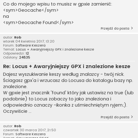
Co do mojego wpisu to musisz w gpxie zamienić:
<sym>Geocache</sym>
na
<sym>Geocache Found</sym>
Przejdź do posta
autor:
Rob
wtorek 04 kwietnia 2017, 13:20
Forum:
Software Keszera
Temat:
Locus + Awaryjniejszy GPX i znalezione kesze
Odpowiedzi:
12
Odsłony:
24835
Re: Locus + Awaryjniejszy GPX i znalezione kesze
Dajesz wyszukiwanie keszy według znalazcy - twój nick.
Ściagasz gpx'a i wrzucasz do Locusa do katalogu bazy np.
znalezione.
W gpxie jest znacznik 'found' który jak ustawisz na true (lub
podobnie) to Locus zobaczy to jako znaleziona i
odpowiednio oznaczy -ikonka z uśmiechniętym ryjem;).
Oczywiście ...
Przejdź do posta
autor:
Rob
czwartek 30 marca 2017, 21:50
Forum:
Software Keszera
Temat:
Czy uzywasz GSAK