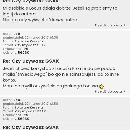
Re: Czy uzywasz GSAK
Mi osobiście Locus działa dobrze. Jeżeli są problemy to
loguj do autora.
Nie da rady wyświetlać keszy online.
Przejdź do posta
autor:
Rob
poniedziałek 27 marca 2017, 14:38
Forum:
Software Keszera
Temat:
Czy uzywasz GSAK
Odpowiedzi:
29
Odsłony:
56060
Re: Czy uzywasz GSAK
Jeżeli chcesz korzystać z Locus'a Pro nie da sie podać
maila "śmieciowego" bo go nie zainstalujesz, bo to inne
konto.
Mam na myśli oczywiście orginalnego Locusa
Przejdź do posta
autor:
Rob
poniedziałek 27 marca 2017, 12:58
Forum:
Software Keszera
Temat:
Czy uzywasz GSAK
Odpowiedzi:
29
Odsłony:
56060
Re: Czy uzywasz GSAK