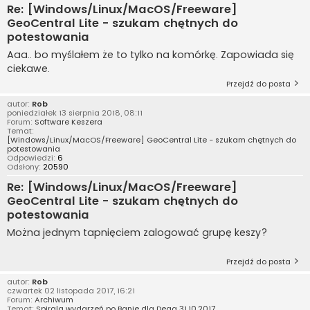
Re: [Windows/Linux/MacOS/Freeware]
GeoCentral Lite - szukam chętnych do
potestowania
Aaa.. bo myślałem że to tylko na komórkę. Zapowiada się
ciekawe.
Przejdź do posta
autor:
Rob
poniedziałek 13 sierpnia 2018, 08:11
Forum:
Software Keszera
Temat:
[Windows/Linux/MacOS/Freeware] GeoCentral Lite - szukam chętnych do
potestowania
Odpowiedzi:
6
Odsłony:
20590
Re: [Windows/Linux/MacOS/Freeware]
GeoCentral Lite - szukam chętnych do
potestowania
Można jednym tapnięciem zalogować grupę keszy?
Przejdź do posta
autor:
Rob
czwartek 02 listopada 2017, 16:21
Forum:
Archiwum
Temat:
Spirala wydarzeń po Banie dla Dega 31.10.2017