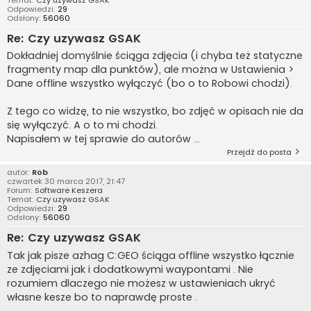
Odpowiedzi:
29
Odsłony:
56060
Re: Czy uzywasz GSAK
Dokładniej domyślnie ściąga zdjęcia (i chyba też statyczne
fragmenty map dla punktów), ale można w Ustawienia >
Dane offline wszystko wyłączyć (bo o to Robowi chodzi).
Z tego co widzę, to nie wszystko, bo zdjęć w opisach nie da
się wyłączyć. A o to mi chodzi.
Napisałem w tej sprawie do autorów ...
Przejdź do posta
autor:
Rob
czwartek 30 marca 2017, 21:47
Forum:
Software Keszera
Temat:
Czy uzywasz GSAK
Odpowiedzi:
29
Odsłony:
56060
Re: Czy uzywasz GSAK
Tak jak pisze azhag C:GEO ściąga offline wszystko łącznie
ze zdjęciami jak i dodatkowymi waypontami . Nie
rozumiem dlaczego nie możesz w ustawieniach ukryć
własne kesze bo to naprawdę proste .