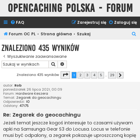
Opencaching Polska - Forum
FAQ
Zarejestruj się
Zaloguj się
S
Forum OC PL
Strona główna
Szukaj
z
Znaleziono 435 wyników
u
Wyszukiwanie zaawansowane
k
Szukaj
Wyszukiwanie zaawansowane
a
j
Strona
1
z
29
Znaleziono 435 wyników
1
2
3
4
5
…
29
Następna
autor:
Rob
poniedziałek 26 lipca 2021, 00:09
Forum:
Hardware Keszera
Temat:
Zegarek do geocachingu
Odpowiedzi:
10
Odsłony:
47175
Re: Zegarek do geocachingu
Jeżeli temat jeszcze kogoś interesuje to czasami używam
apki na Samsunga Gear S3 do Locusa. Locus w telefonie
musi być odpalony, a zegarek pokazuje uproszczoną kopię