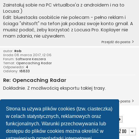
Zainstaluj sobie na PC virtualbox'a z androidem i na to
Locusa:)
Edit: bluestacks osobiście nie polecam - pełno reklam i
ściaga "shitsoft" na tefon jak podasz swoje konto gmail. A
musisz podać, żeby korzystać z Locusa Pro. Koplayer nie
mam zdania, nie używałem.
Przejdź do posta
autor:
Rob
środa 08 marca 2017, 12:06
Forum:
Software Keszera
Temat:
Opencaching Radar
Odpowiedzi:
4
Odsłony:
18833
Re: Opencaching Radar
Dokładnie. Z możliwością eksportu takiej trasy.
Przejdź do posta
Strona ta używa plików cookies (tzw. ciasteczka)
w celach statystycznych, reklamowych oraz
Strona
1
z
29
Znaleziono 435 wyników
1
2
3
4
5
…
29
Następna
funkcjonalnych. Warunki przechowywania lub
dostępu do plików cookies można określić w
Przejdź do
ustawieniach przeglądarki internetowej.