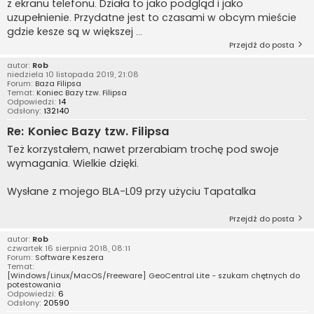
z ekranu telefonu. Działa to jako podgląd i jako
uzupełnienie. Przydatne jest to czasami w obcym mieście
gdzie kesze są w większej ...
Przejdź do posta
autor:
Rob
niedziela 10 listopada 2019, 21:08
Forum:
Baza Filipsa
Temat:
Koniec Bazy tzw. Filipsa
Odpowiedzi:
14
Odsłony:
132140
Re: Koniec Bazy tzw. Filipsa
Też korzystałem, nawet przerabiam trochę pod swoje
wymagania. Wielkie dzięki.
Wysłane z mojego BLA-L09 przy użyciu Tapatalka
Przejdź do posta
autor:
Rob
czwartek 16 sierpnia 2018, 08:11
Forum:
Software Keszera
Temat:
[Windows/Linux/MacOS/Freeware] GeoCentral Lite - szukam chętnych do
potestowania
Odpowiedzi:
6
Odsłony:
20590