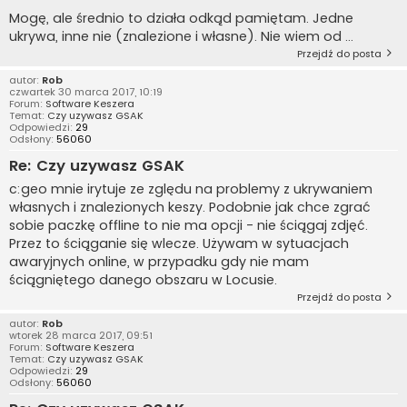
Mogę, ale średnio to działa odkąd pamiętam. Jedne
ukrywa, inne nie (znalezione i własne). Nie wiem od ...
Przejdź do posta
autor:
Rob
czwartek 30 marca 2017, 10:19
Forum:
Software Keszera
Temat:
Czy uzywasz GSAK
Odpowiedzi:
29
Odsłony:
56060
Re: Czy uzywasz GSAK
c:geo mnie irytuje ze zględu na problemy z ukrywaniem
własnych i znalezionych keszy. Podobnie jak chce zgrać
sobie paczkę offline to nie ma opcji - nie ściągaj zdjęć.
Przez to ściąganie się wlecze. Używam w sytuacjach
awaryjnych online, w przypadku gdy nie mam
ściągniętego danego obszaru w Locusie.
Przejdź do posta
autor:
Rob
wtorek 28 marca 2017, 09:51
Forum:
Software Keszera
Temat:
Czy uzywasz GSAK
Odpowiedzi:
29
Odsłony:
56060