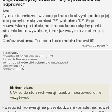
naprawić?
Ave.
Pytanie techniczne: wrzucając kreta do skrzynki podając jej
kod pomyliłem się: zamiast "FF" wpisałem "DF". Błąd
zauważyłem po fakcie, na stronce kopca błędny punkt
istnienia kreta wywaliłem, teraz już wszystko z kretem jest
gites.
Oprócz dystansu. Ta jedna literka nabiła kretowi 191 ...
Przejdź do posta
autor:
viciu
czwartek 01 października 2009, 11:21
Forum:
Software Keszera
Temat:
Jak, i które pliki pobrać dla Auto Mapy..?
Odpowiedzi:
40
Odsłony:
16895
Hern pisze:
UAM sa do starszych wersji i trzeba importować, a nie
wczytywać.
Kwestia ich konwersji nie przeszkadza mi kompletnie, nawet