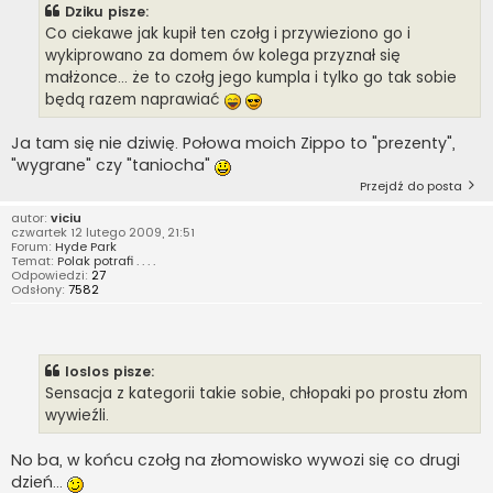
Dziku pisze:
Co ciekawe jak kupił ten czołg i przywieziono go i
wykiprowano za domem ów kolega przyznał się
małżonce... że to czołg jego kumpla i tylko go tak sobie
będą razem naprawiać
Ja tam się nie dziwię. Połowa moich Zippo to "prezenty",
"wygrane" czy "taniocha"
Przejdź do posta
autor:
viciu
czwartek 12 lutego 2009, 21:51
Forum:
Hyde Park
Temat:
Polak potrafi . . . .
Odpowiedzi:
27
Odsłony:
7582
loslos pisze:
Sensacja z kategorii takie sobie, chłopaki po prostu złom
wywieźli.
No ba, w końcu czołg na złomowisko wywozi się co drugi
dzień...