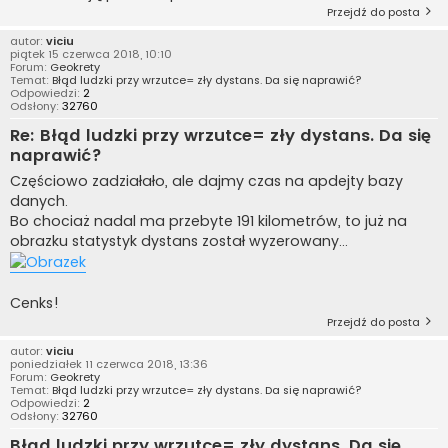
Przejdź do posta
autor:
viciu
piątek 15 czerwca 2018, 10:10
Forum:
Geokrety
Temat:
Błąd ludzki przy wrzutce= zły dystans. Da się naprawić?
Odpowiedzi:
2
Odsłony:
32760
Re: Błąd ludzki przy wrzutce= zły dystans. Da się
naprawić?
Częściowo zadziałało, ale dajmy czas na apdejty bazy
danych.
Bo chociaż nadal ma przebyte 191 kilometrów, to już na
obrazku statystyk dystans został wyzerowany...
Cenks!
Przejdź do posta
autor:
viciu
poniedziałek 11 czerwca 2018, 13:36
Forum:
Geokrety
Temat:
Błąd ludzki przy wrzutce= zły dystans. Da się naprawić?
Odpowiedzi:
2
Odsłony:
32760
Błąd ludzki przy wrzutce= zły dystans. Da się