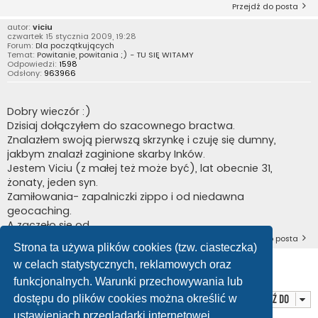
Przejdź do posta
autor:
viciu
czwartek 15 stycznia 2009, 19:28
Forum:
Dla początkujących
Temat:
Powitanie, powitania ;) - TU SIĘ WITAMY
Odpowiedzi:
1598
Odsłony:
963966
Dobry wieczór :)
Dzisiaj dołączyłem do szacownego bractwa.
Znalazłem swoją pierwszą skrzynkę i czuję się dumny,
jakbym znalazł zaginione skarby Inków.
Jestem Viciu (z małej też może być), lat obecnie 31,
żonaty, jeden syn.
Zamiłowania- zapalniczki zippo i od niedawna
geocaching.
A zaczęło się od ...
Przejdź do posta
Strona ta używa plików cookies (tzw. ciasteczka)
w celach statystycznych, reklamowych oraz
Znaleziono 8 wyników • Strona
1
z
1
funkcjonalnych. Warunki przechowywania lub
dostępu do plików cookies można określić w
Przejdź do
ustawieniach przeglądarki internetowej.