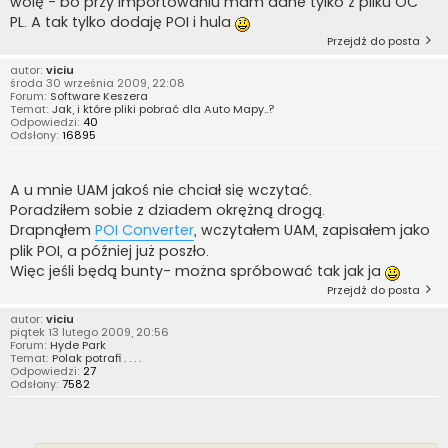
wolę - bo przy importowaniu mam dane tylko z pliku OC
PL. A tak tylko dodaję POI i hula
Przejdź do posta
autor:
viciu
środa 30 września 2009, 22:08
Forum:
Software Keszera
Temat:
Jak, i które pliki pobrać dla Auto Mapy..?
Odpowiedzi:
40
Odsłony:
16895
A u mnie UAM jakoś nie chciał się wczytać.
Poradziłem sobie z dziadem okrężną drogą.
Drapnąłem
POI Converter
, wczytałem UAM, zapisałem jako
plik POI, a później już poszło.
Więc jeśli będą bunty- można spróbować tak jak ja
Przejdź do posta
autor:
viciu
piątek 13 lutego 2009, 20:56
Forum:
Hyde Park
Temat:
Polak potrafi . . . .
Odpowiedzi:
27
Odsłony:
7582