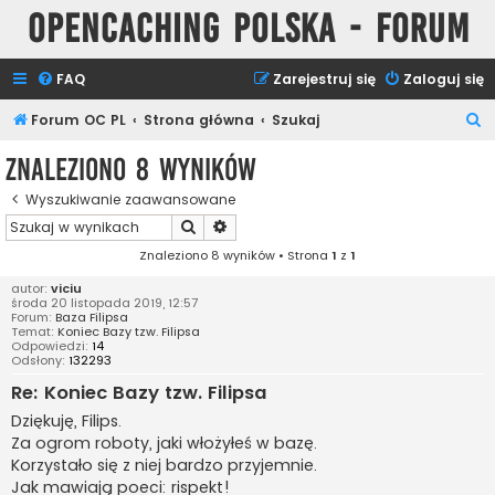
Opencaching Polska - Forum
FAQ
Zarejestruj się
Zaloguj się
S
Forum OC PL
Strona główna
Szukaj
z
Znaleziono 8 wyników
u
Wyszukiwanie zaawansowane
k
Szukaj
Wyszukiwanie zaawansowane
a
Znaleziono 8 wyników • Strona
1
z
1
j
autor:
viciu
środa 20 listopada 2019, 12:57
Forum:
Baza Filipsa
Temat:
Koniec Bazy tzw. Filipsa
Odpowiedzi:
14
Odsłony:
132293
Re: Koniec Bazy tzw. Filipsa
Dziękuję, Filips.
Za ogrom roboty, jaki włożyłeś w bazę.
Korzystało się z niej bardzo przyjemnie.
Jak mawiają poeci: rispekt!