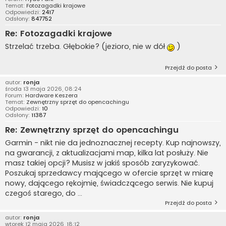
Temat:
Fotozagadki krajowe
Odpowiedzi:
2417
Odsłony:
847752
Re: Fotozagadki krajowe
Strzelać trzeba. Głębokie? (jezioro, nie w dół
)
Przejdź do posta
autor:
ronja
środa 13 maja 2026, 08:24
Forum:
Hardware Keszera
Temat:
Zewnętrzny sprzęt do opencachingu
Odpowiedzi:
10
Odsłony:
11387
Re: Zewnętrzny sprzęt do opencachingu
Garmin - nikt nie da jednoznacznej recepty. Kup najnowszy,
na gwarancji, z aktualizacjami map, kilka lat posłuży. Nie
masz takiej opcji? Musisz w jakiś sposób zaryzykować.
Poszukaj sprzedawcy mającego w ofercie sprzęt w miarę
nowy, dającego rękojmię, świadczącego serwis. Nie kupuj
czegoś starego, do ...
Przejdź do posta
autor:
ronja
wtorek 12 maja 2026, 18:12