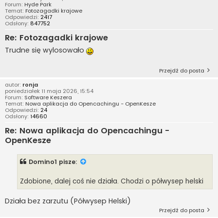
Forum:
Hyde Park
Temat:
Fotozagadki krajowe
Odpowiedzi:
2417
Odsłony:
847752
Re: Fotozagadki krajowe
Trudne się wylosowało
Przejdź do posta
autor:
ronja
poniedziałek 11 maja 2026, 15:54
Forum:
Software Keszera
Temat:
Nowa aplikacja do Opencachingu - OpenKesze
Odpowiedzi:
24
Odsłony:
14660
Re: Nowa aplikacja do Opencachingu -
OpenKesze
Domino1
pisze:
Zdobione, dalej coś nie działa. Chodzi o półwysep helski
Działa bez zarzutu (Półwysep Helski)
Przejdź do posta