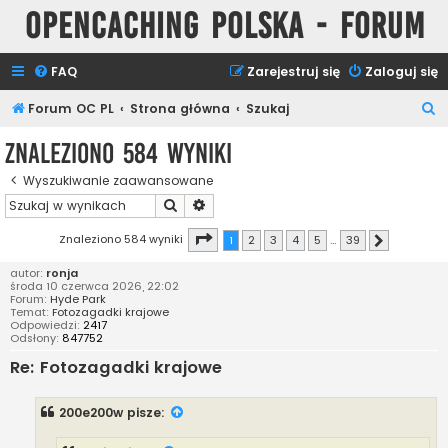
Opencaching Polska - Forum
FAQ
Zarejestruj się
Zaloguj się
S
Forum OC PL
Strona główna
Szukaj
z
Znaleziono 584 wyniki
u
Wyszukiwanie zaawansowane
k
Szukaj
Wyszukiwanie zaawansowane
a
j
Strona
1
z
39
Znaleziono 584 wyniki
1
2
3
4
5
…
39
Następna
autor:
ronja
środa 10 czerwca 2026, 22:02
Forum:
Hyde Park
Temat:
Fotozagadki krajowe
Odpowiedzi:
2417
Odsłony:
847752
Re: Fotozagadki krajowe
200e200w
pisze: