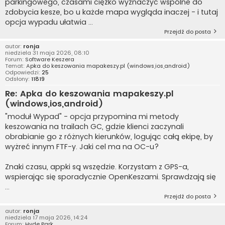
parkingowego, czasami ciężko wyznaczyć wspólne do
zdobycia kesze, bo u każde mapa wygląda inaczej - i tutaj
opcja wypadu ułatwia ...
Przejdź do posta
autor:
ronja
niedziela 31 maja 2026, 08:10
Forum:
Software Keszera
Temat:
Apka do keszowania mapakeszy.pl (windows,ios,android)
Odpowiedzi:
25
Odsłony:
11819
Re: Apka do keszowania mapakeszy.pl
(windows,ios,android)
"moduł Wypad" - opcja przypomina mi metody
keszowania na trailach GC, gdzie klienci zaczynali
obrabianie go z różnych kierunków, logując całą ekipę, by
wyżreć innym FTF-y. Jaki cel ma na OC-u?
Znaki czasu, appki są wszędzie. Korzystam z GPS-a,
wspierając się sporadycznie OpenKeszami. Sprawdzają się
...
Przejdź do posta
autor:
ronja
niedziela 17 maja 2026, 14:24
Forum:
Hyde Park