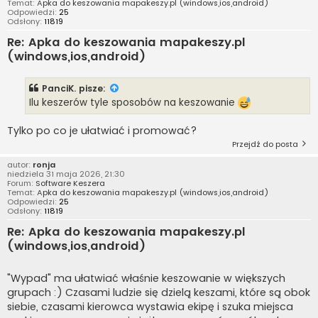
Temat:
Apka do keszowania mapakeszy.pl (windows,ios,android)
Odpowiedzi:
25
Odsłony:
11819
Re: Apka do keszowania mapakeszy.pl
(windows,ios,android)
PanciK.
pisze:
Ilu keszerów tyle sposobów na keszowanie
Tylko po co je ułatwiać i promować?
Przejdź do posta
autor:
ronja
niedziela 31 maja 2026, 21:30
Forum:
Software Keszera
Temat:
Apka do keszowania mapakeszy.pl (windows,ios,android)
Odpowiedzi:
25
Odsłony:
11819
Re: Apka do keszowania mapakeszy.pl
(windows,ios,android)
"Wypad" ma ułatwiać właśnie keszowanie w większych
grupach :) Czasami ludzie się dzielą keszami, które są obok
siebie, czasami kierowca wystawia ekipę i szuka miejsca