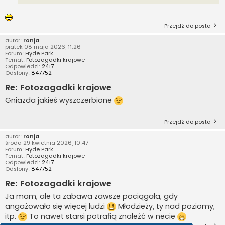
Przejdź do posta
autor:
ronja
piątek 08 maja 2026, 11:26
Forum:
Hyde Park
Temat:
Fotozagadki krajowe
Odpowiedzi:
2417
Odsłony:
847752
Re: Fotozagadki krajowe
Gniazda jakieś wyszczerbione
Przejdź do posta
autor:
ronja
środa 29 kwietnia 2026, 10:47
Forum:
Hyde Park
Temat:
Fotozagadki krajowe
Odpowiedzi:
2417
Odsłony:
847752
Re: Fotozagadki krajowe
Ja mam, ale ta zabawa zawsze pociągała, gdy
angażowało się więcej ludzi
Młodzieży, ty nad poziomy,
itp.
To nawet starsi potrafią znaleźć w necie