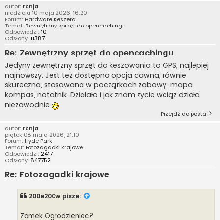
autor:
ronja
niedziela 10 maja 2026, 16:20
Forum:
Hardware Keszera
Temat:
Zewnętrzny sprzęt do opencachingu
Odpowiedzi:
10
Odsłony:
11387
Re: Zewnętrzny sprzęt do opencachingu
Jedyny zewnętrzny sprzęt do keszowania to GPS, najlepiej
najnowszy. Jest też dostępna opcja dawna, równie
skuteczna, stosowana w początkach zabawy: mapa,
kompas, notatnik. Działało i jak znam życie wciąż działa
niezawodnie
Przejdź do posta
autor:
ronja
piątek 08 maja 2026, 21:10
Forum:
Hyde Park
Temat:
Fotozagadki krajowe
Odpowiedzi:
2417
Odsłony:
847752
Re: Fotozagadki krajowe
200e200w
pisze:
Zamek Ogrodzieniec?