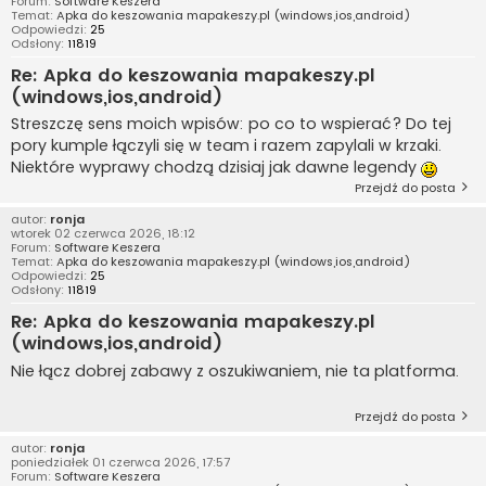
Forum:
Software Keszera
Temat:
Apka do keszowania mapakeszy.pl (windows,ios,android)
Odpowiedzi:
25
Odsłony:
11819
Re: Apka do keszowania mapakeszy.pl
(windows,ios,android)
Streszczę sens moich wpisów: po co to wspierać? Do tej
pory kumple łączyli się w team i razem zapylali w krzaki.
Niektóre wyprawy chodzą dzisiaj jak dawne legendy
Przejdź do posta
autor:
ronja
wtorek 02 czerwca 2026, 18:12
Forum:
Software Keszera
Temat:
Apka do keszowania mapakeszy.pl (windows,ios,android)
Odpowiedzi:
25
Odsłony:
11819
Re: Apka do keszowania mapakeszy.pl
(windows,ios,android)
Nie łącz dobrej zabawy z oszukiwaniem, nie ta platforma.
Przejdź do posta
autor:
ronja
poniedziałek 01 czerwca 2026, 17:57
Forum:
Software Keszera