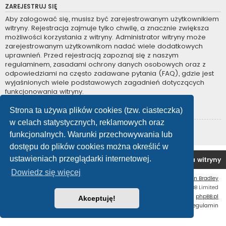
ZAREJESTRUJ SIĘ
Aby zalogować się, musisz być zarejestrowanym użytkownikiem
witryny. Rejestracja zajmuje tylko chwilę, a znacznie zwiększa
możliwości korzystania z witryny. Administrator witryny może
zarejestrowanym użytkownikom nadać wiele dodatkowych
uprawnień. Przed rejestracją zapoznaj się z naszym
regulaminem, zasadami ochrony danych osobowych oraz z
odpowiedziami na często zadawane pytania (FAQ), gdzie jest
wyjaśnionych wiele podstawowych zagadnień dotyczących
funkcjonowania witryny.
Regulamin
|
Zasady ochrony danych osobowych
Strona ta używa plików cookies (tzw. ciasteczka)
w celach statystycznych, reklamowych oraz
Zarejestruj się
funkcjonalnych. Warunki przechowywania lub
dostępu do plików cookies można określić w
ustawieniach przeglądarki internetowej.
Forum OC PL
Strona główna
Usuń ciasteczka witryny
Dowiedz się więcej
Flat Style by
Ian Bradley
Technologię dostarcza
phpBB
® Forum Software © phpBB Limited
Polski pakiet językowy dostarcza
phpBB.pl
Akceptuję!
Zasady ochrony danych osobowych
|
Regulamin