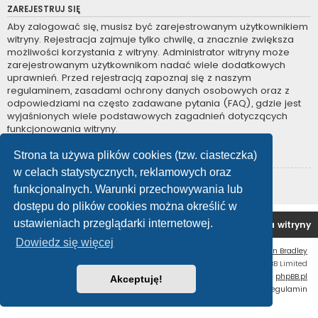
ZAREJESTRUJ SIĘ
Aby zalogować się, musisz być zarejestrowanym użytkownikiem
witryny. Rejestracja zajmuje tylko chwilę, a znacznie zwiększa
możliwości korzystania z witryny. Administrator witryny może
zarejestrowanym użytkownikom nadać wiele dodatkowych
uprawnień. Przed rejestracją zapoznaj się z naszym
regulaminem, zasadami ochrony danych osobowych oraz z
odpowiedziami na często zadawane pytania (FAQ), gdzie jest
wyjaśnionych wiele podstawowych zagadnień dotyczących
funkcjonowania witryny.
Regulamin
|
Zasady ochrony danych osobowych
Strona ta używa plików cookies (tzw. ciasteczka)
w celach statystycznych, reklamowych oraz
Zarejestruj się
funkcjonalnych. Warunki przechowywania lub
dostępu do plików cookies można określić w
ustawieniach przeglądarki internetowej.
Forum OC PL
Strona główna
Usuń ciasteczka witryny
Dowiedz się więcej
Flat Style by
Ian Bradley
Technologię dostarcza
phpBB
® Forum Software © phpBB Limited
Polski pakiet językowy dostarcza
phpBB.pl
Akceptuję!
Zasady ochrony danych osobowych
|
Regulamin