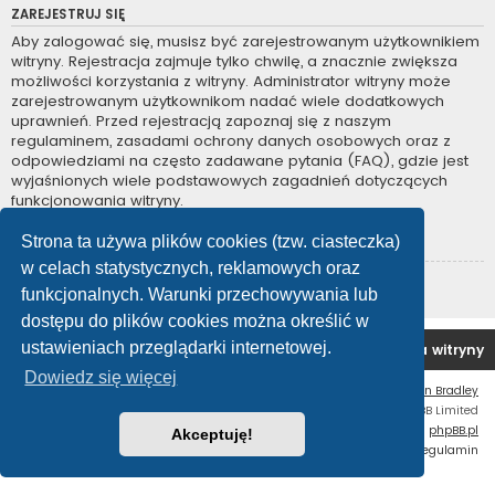
ZAREJESTRUJ SIĘ
Aby zalogować się, musisz być zarejestrowanym użytkownikiem
witryny. Rejestracja zajmuje tylko chwilę, a znacznie zwiększa
możliwości korzystania z witryny. Administrator witryny może
zarejestrowanym użytkownikom nadać wiele dodatkowych
uprawnień. Przed rejestracją zapoznaj się z naszym
regulaminem, zasadami ochrony danych osobowych oraz z
odpowiedziami na często zadawane pytania (FAQ), gdzie jest
wyjaśnionych wiele podstawowych zagadnień dotyczących
funkcjonowania witryny.
Regulamin
|
Zasady ochrony danych osobowych
Strona ta używa plików cookies (tzw. ciasteczka)
w celach statystycznych, reklamowych oraz
Zarejestruj się
funkcjonalnych. Warunki przechowywania lub
dostępu do plików cookies można określić w
ustawieniach przeglądarki internetowej.
Forum OC PL
Strona główna
Usuń ciasteczka witryny
Dowiedz się więcej
Flat Style by
Ian Bradley
Technologię dostarcza
phpBB
® Forum Software © phpBB Limited
Polski pakiet językowy dostarcza
phpBB.pl
Akceptuję!
Zasady ochrony danych osobowych
|
Regulamin