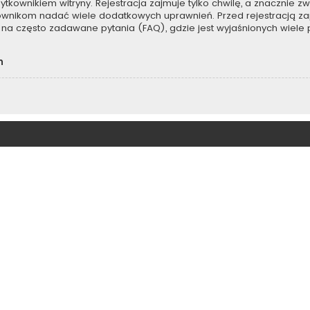
kownikiem witryny. Rejestracja zajmuje tylko chwilę, a znacznie zwi
kownikom nadać wiele dodatkowych uprawnień. Przed rejestracją z
na często zadawane pytania (FAQ), gdzie jest wyjaśnionych wiel
h