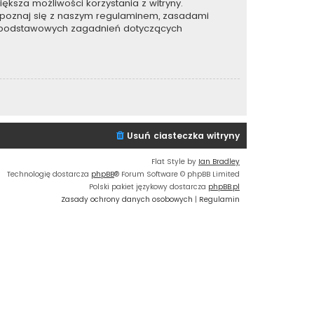
ększa możliwości korzystania z witryny.
apoznaj się z naszym regulaminem, zasadami
e podstawowych zagadnień dotyczących
Usuń ciasteczka witryny
Flat Style by
Ian Bradley
Technologię dostarcza
phpBB
® Forum Software © phpBB Limited
Polski pakiet językowy dostarcza
phpBB.pl
Zasady ochrony danych osobowych
|
Regulamin