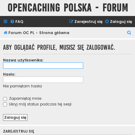
Opencaching Polska - Forum
FAQ
Zarejestruj się
Zaloguj się
S
Forum OC PL
Strona główna
z
Aby oglądać profile, musisz się zalogować.
u
k
Nazwa użytkownika:
a
j
Hasło:
Nie pamiętam hasła
Zapamiętaj mnie
Ukryj mój status podczas tej sesji
ZAREJESTRUJ SIĘ