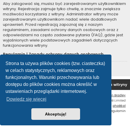
Aby zalogować się, musisz być zarejestrowanym użytkownikiem
witryny. Rejestracja zajmuje tylko chwilę, a znacznie zwiększa
możliwości korzystania z witryny. Administrator witryny może
zarejestrowanym użytkownikom nadać wiele dodatkowych
uprawnień. Przed rejestracją zapoznaj się z naszym
regulaminem, zasadami ochrony danych osobowych oraz z
odpowiedziami na często zadawane pytania (FAQ), gdzie jest
wyjaśnionych wiele podstawowych zagadnień dotyczących
funkcjonowania witryny.
Regulamin
|
Zasady ochrony danych osobowych
Strona ta używa plików cookies (tzw. ciasteczka)
Zarejestruj się
w celach statystycznych, reklamowych oraz
funkcjonalnych. Warunki przechowywania lub
dostępu do plików cookies można określić w
Forum OC PL
Strona główna
Usuń ciasteczka witryny
ustawieniach przeglądarki internetowej.
Flat Style by
Ian Bradley
Dowiedz się więcej
Technologię dostarcza
phpBB
® Forum Software © phpBB Limited
Polski pakiet językowy dostarcza
phpBB.pl
Zasady ochrony danych osobowych
|
Regulamin
Akceptuję!