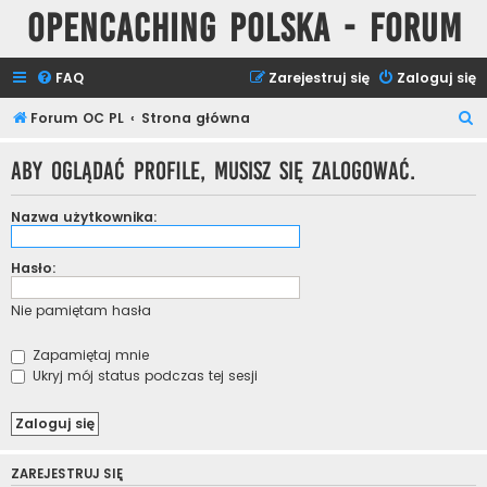
Opencaching Polska - Forum
FAQ
Zarejestruj się
Zaloguj się
S
Forum OC PL
Strona główna
z
Aby oglądać profile, musisz się zalogować.
u
k
Nazwa użytkownika:
a
j
Hasło:
Nie pamiętam hasła
Zapamiętaj mnie
Ukryj mój status podczas tej sesji
ZAREJESTRUJ SIĘ