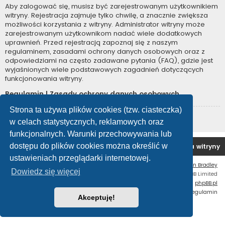
Aby zalogować się, musisz być zarejestrowanym użytkownikiem
witryny. Rejestracja zajmuje tylko chwilę, a znacznie zwiększa
możliwości korzystania z witryny. Administrator witryny może
zarejestrowanym użytkownikom nadać wiele dodatkowych
uprawnień. Przed rejestracją zapoznaj się z naszym
regulaminem, zasadami ochrony danych osobowych oraz z
odpowiedziami na często zadawane pytania (FAQ), gdzie jest
wyjaśnionych wiele podstawowych zagadnień dotyczących
funkcjonowania witryny.
Regulamin
|
Zasady ochrony danych osobowych
Strona ta używa plików cookies (tzw. ciasteczka)
Zarejestruj się
w celach statystycznych, reklamowych oraz
funkcjonalnych. Warunki przechowywania lub
dostępu do plików cookies można określić w
Forum OC PL
Strona główna
Usuń ciasteczka witryny
ustawieniach przeglądarki internetowej.
Flat Style by
Ian Bradley
Dowiedz się więcej
Technologię dostarcza
phpBB
® Forum Software © phpBB Limited
Polski pakiet językowy dostarcza
phpBB.pl
Zasady ochrony danych osobowych
|
Regulamin
Akceptuję!