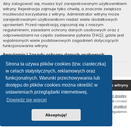
Aby zalogować się, musisz być zarejestrowanym użytkownikiem
witryny. Rejestracja zajmuje tylko chwilę, a znacznie zwiększa
możliwości korzystania z witryny. Administrator witryny może
zarejestrowanym użytkownikom nadać wiele dodatkowych
uprawnień. Przed rejestracją zapoznaj się z naszym
regulaminem, zasadami ochrony danych osobowych oraz z
odpowiedziami na często zadawane pytania (FAQ), gdzie jest
wyjaśnionych wiele podstawowych zagadnień dotyczących
funkcjonowania witryny.
Regulamin
|
Zasady ochrony danych osobowych
Strona ta używa plików cookies (tzw. ciasteczka)
Zarejestruj się
w celach statystycznych, reklamowych oraz
funkcjonalnych. Warunki przechowywania lub
dostępu do plików cookies można określić w
Forum OC PL
Strona główna
Usuń ciasteczka witryny
ustawieniach przeglądarki internetowej.
Flat Style by
Ian Bradley
Dowiedz się więcej
Technologię dostarcza
phpBB
® Forum Software © phpBB Limited
Polski pakiet językowy dostarcza
phpBB.pl
Zasady ochrony danych osobowych
|
Regulamin
Akceptuję!