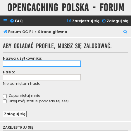
Opencaching Polska - Forum
FAQ
Zarejestruj się
Zaloguj się
S
Forum OC PL
Strona główna
z
Aby oglądać profile, musisz się zalogować.
u
k
Nazwa użytkownika:
a
j
Hasło:
Nie pamiętam hasła
Zapamiętaj mnie
Ukryj mój status podczas tej sesji
ZAREJESTRUJ SIĘ