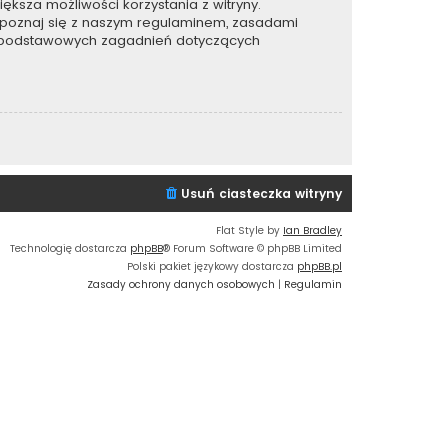
ększa możliwości korzystania z witryny.
apoznaj się z naszym regulaminem, zasadami
e podstawowych zagadnień dotyczących
Usuń ciasteczka witryny
Flat Style by
Ian Bradley
Technologię dostarcza
phpBB
® Forum Software © phpBB Limited
Polski pakiet językowy dostarcza
phpBB.pl
Zasady ochrony danych osobowych
|
Regulamin