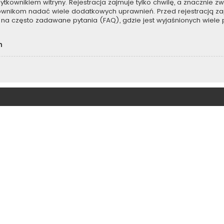
kownikiem witryny. Rejestracja zajmuje tylko chwilę, a znacznie zwi
kownikom nadać wiele dodatkowych uprawnień. Przed rejestracją z
na często zadawane pytania (FAQ), gdzie jest wyjaśnionych wiel
h