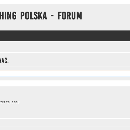
hing Polska - Forum
wać.
s tej sesji