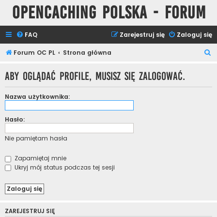
Opencaching Polska - Forum
FAQ
Zarejestruj się
Zaloguj się
S
Forum OC PL
Strona główna
z
Aby oglądać profile, musisz się zalogować.
u
k
Nazwa użytkownika:
a
j
Hasło:
Nie pamiętam hasła
Zapamiętaj mnie
Ukryj mój status podczas tej sesji
ZAREJESTRUJ SIĘ