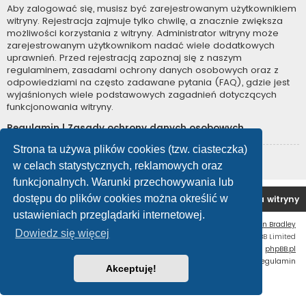
Aby zalogować się, musisz być zarejestrowanym użytkownikiem
witryny. Rejestracja zajmuje tylko chwilę, a znacznie zwiększa
możliwości korzystania z witryny. Administrator witryny może
zarejestrowanym użytkownikom nadać wiele dodatkowych
uprawnień. Przed rejestracją zapoznaj się z naszym
regulaminem, zasadami ochrony danych osobowych oraz z
odpowiedziami na często zadawane pytania (FAQ), gdzie jest
wyjaśnionych wiele podstawowych zagadnień dotyczących
funkcjonowania witryny.
Regulamin
|
Zasady ochrony danych osobowych
Strona ta używa plików cookies (tzw. ciasteczka)
Zarejestruj się
w celach statystycznych, reklamowych oraz
funkcjonalnych. Warunki przechowywania lub
dostępu do plików cookies można określić w
Forum OC PL
Strona główna
Usuń ciasteczka witryny
ustawieniach przeglądarki internetowej.
Flat Style by
Ian Bradley
Dowiedz się więcej
Technologię dostarcza
phpBB
® Forum Software © phpBB Limited
Polski pakiet językowy dostarcza
phpBB.pl
Zasady ochrony danych osobowych
|
Regulamin
Akceptuję!