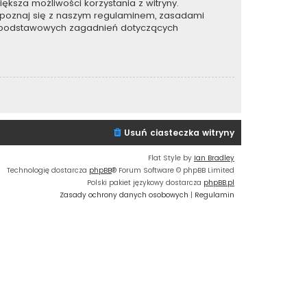
ększa możliwości korzystania z witryny.
apoznaj się z naszym regulaminem, zasadami
e podstawowych zagadnień dotyczących
Usuń ciasteczka witryny
Flat Style by
Ian Bradley
Technologię dostarcza
phpBB
® Forum Software © phpBB Limited
Polski pakiet językowy dostarcza
phpBB.pl
Zasady ochrony danych osobowych
|
Regulamin