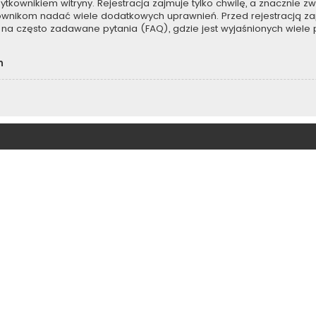
kownikiem witryny. Rejestracja zajmuje tylko chwilę, a znacznie zwi
kownikom nadać wiele dodatkowych uprawnień. Przed rejestracją z
na często zadawane pytania (FAQ), gdzie jest wyjaśnionych wiel
h