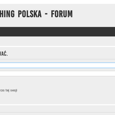
hing Polska - Forum
wać.
s tej sesji