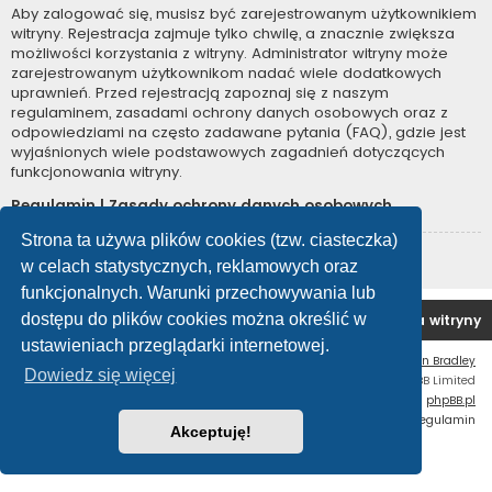
Aby zalogować się, musisz być zarejestrowanym użytkownikiem
witryny. Rejestracja zajmuje tylko chwilę, a znacznie zwiększa
możliwości korzystania z witryny. Administrator witryny może
zarejestrowanym użytkownikom nadać wiele dodatkowych
uprawnień. Przed rejestracją zapoznaj się z naszym
regulaminem, zasadami ochrony danych osobowych oraz z
odpowiedziami na często zadawane pytania (FAQ), gdzie jest
wyjaśnionych wiele podstawowych zagadnień dotyczących
funkcjonowania witryny.
Regulamin
|
Zasady ochrony danych osobowych
Strona ta używa plików cookies (tzw. ciasteczka)
Zarejestruj się
w celach statystycznych, reklamowych oraz
funkcjonalnych. Warunki przechowywania lub
dostępu do plików cookies można określić w
Forum OC PL
Strona główna
Usuń ciasteczka witryny
ustawieniach przeglądarki internetowej.
Flat Style by
Ian Bradley
Dowiedz się więcej
Technologię dostarcza
phpBB
® Forum Software © phpBB Limited
Polski pakiet językowy dostarcza
phpBB.pl
Zasady ochrony danych osobowych
|
Regulamin
Akceptuję!