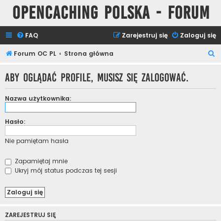
Opencaching Polska - Forum
FAQ
Zarejestruj się
Zaloguj się
S
Forum OC PL
Strona główna
z
Aby oglądać profile, musisz się zalogować.
u
k
Nazwa użytkownika:
a
j
Hasło:
Nie pamiętam hasła
Zapamiętaj mnie
Ukryj mój status podczas tej sesji
ZAREJESTRUJ SIĘ