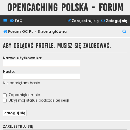
Opencaching Polska - Forum
FAQ
Zarejestruj się
Zaloguj się
S
Forum OC PL
Strona główna
z
Aby oglądać profile, musisz się zalogować.
u
k
Nazwa użytkownika:
a
j
Hasło:
Nie pamiętam hasła
Zapamiętaj mnie
Ukryj mój status podczas tej sesji
ZAREJESTRUJ SIĘ