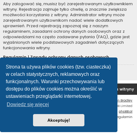
Aby zalogować się, musisz być zarejestrowanym użytkownikiem
witryny. Rejestracja zajmuje tylko chwilę, a znacznie zwiększa
możliwości korzystania z witryny. Administrator witryny może
zarejestrowanym użytkownikom nadać wiele dodatkowych
uprawnień. Przed rejestracją zapoznaj się z naszym
regulaminem, zasadami ochrony danych osobowych oraz z
odpowiedziami na często zadawane pytania (FAQ), gdzie jest
wyjaśnionych wiele podstawowych zagadnień dotyczących
funkcjonowania witryny.
Regulamin
|
Zasady ochrony danych osobowych
Strona ta używa plików cookies (tzw. ciasteczka)
Zarejestruj się
w celach statystycznych, reklamowych oraz
funkcjonalnych. Warunki przechowywania lub
dostępu do plików cookies można określić w
Forum OC PL
Strona główna
Usuń ciasteczka witryny
ustawieniach przeglądarki internetowej.
Flat Style by
Ian Bradley
Dowiedz się więcej
Technologię dostarcza
phpBB
® Forum Software © phpBB Limited
Polski pakiet językowy dostarcza
phpBB.pl
Zasady ochrony danych osobowych
|
Regulamin
Akceptuję!