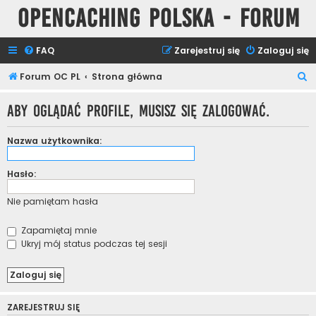
Opencaching Polska - Forum
FAQ
Zarejestruj się
Zaloguj się
S
Forum OC PL
Strona główna
z
Aby oglądać profile, musisz się zalogować.
u
k
Nazwa użytkownika:
a
j
Hasło:
Nie pamiętam hasła
Zapamiętaj mnie
Ukryj mój status podczas tej sesji
ZAREJESTRUJ SIĘ