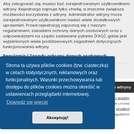
Aby zalogować się, musisz być zarejestrowanym użytkownikiem
witryny. Rejestracja zajmuje tylko chwilę, a znacznie zwiększa
możliwości korzystania z witryny. Administrator witryny może
zarejestrowanym użytkownikom nadać wiele dodatkowych
uprawnień. Przed rejestracją zapoznaj się z naszym
regulaminem, zasadami ochrony danych osobowych oraz z
odpowiedziami na często zadawane pytania (FAQ), gdzie jest
wyjaśnionych wiele podstawowych zagadnień dotyczących
funkcjonowania witryny.
Regulamin
|
Zasady ochrony danych osobowych
Strona ta używa plików cookies (tzw. ciasteczka)
Zarejestruj się
w celach statystycznych, reklamowych oraz
funkcjonalnych. Warunki przechowywania lub
dostępu do plików cookies można określić w
Forum OC PL
Strona główna
Usuń ciasteczka witryny
ustawieniach przeglądarki internetowej.
Flat Style by
Ian Bradley
Dowiedz się więcej
Technologię dostarcza
phpBB
® Forum Software © phpBB Limited
Polski pakiet językowy dostarcza
phpBB.pl
Zasady ochrony danych osobowych
|
Regulamin
Akceptuję!