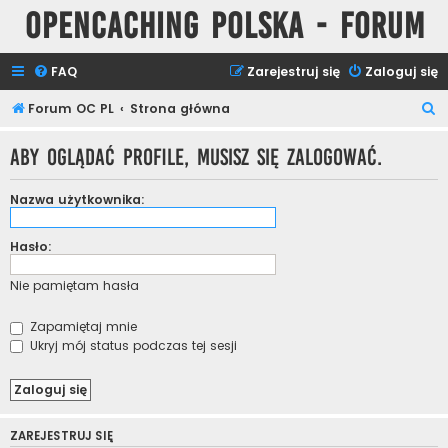
Opencaching Polska - Forum
FAQ
Zarejestruj się
Zaloguj się
S
Forum OC PL
Strona główna
z
Aby oglądać profile, musisz się zalogować.
u
k
Nazwa użytkownika:
a
j
Hasło:
Nie pamiętam hasła
Zapamiętaj mnie
Ukryj mój status podczas tej sesji
ZAREJESTRUJ SIĘ