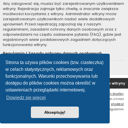
Aby zalogować się, musisz być zarejestrowanym użytkownikiem
witryny. Rejestracja zajmuje tylko chwilę, a znacznie zwiększa
możliwości korzystania z witryny. Administrator witryny może
zarejestrowanym użytkownikom nadać wiele dodatkowych
uprawnień. Przed rejestracją zapoznaj się z naszym
regulaminem, zasadami ochrony danych osobowych oraz z
odpowiedziami na często zadawane pytania (FAQ), gdzie jest
wyjaśnionych wiele podstawowych zagadnień dotyczących
funkcjonowania witryny.
Regulamin
|
Zasady ochrony danych osobowych
Strona ta używa plików cookies (tzw. ciasteczka)
Zarejestruj się
w celach statystycznych, reklamowych oraz
funkcjonalnych. Warunki przechowywania lub
dostępu do plików cookies można określić w
Forum OC PL
Strona główna
Usuń ciasteczka witryny
ustawieniach przeglądarki internetowej.
Flat Style by
Ian Bradley
Dowiedz się więcej
Technologię dostarcza
phpBB
® Forum Software © phpBB Limited
Polski pakiet językowy dostarcza
phpBB.pl
Zasady ochrony danych osobowych
|
Regulamin
Akceptuję!