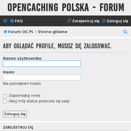
Opencaching Polska - Forum
FAQ
Zarejestruj się
Zaloguj się
S
Forum OC PL
Strona główna
z
Aby oglądać profile, musisz się zalogować.
u
k
Nazwa użytkownika:
a
j
Hasło:
Nie pamiętam hasła
Zapamiętaj mnie
Ukryj mój status podczas tej sesji
ZAREJESTRUJ SIĘ