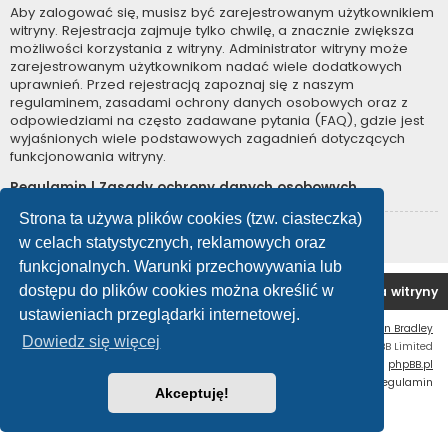
Aby zalogować się, musisz być zarejestrowanym użytkownikiem
witryny. Rejestracja zajmuje tylko chwilę, a znacznie zwiększa
możliwości korzystania z witryny. Administrator witryny może
zarejestrowanym użytkownikom nadać wiele dodatkowych
uprawnień. Przed rejestracją zapoznaj się z naszym
regulaminem, zasadami ochrony danych osobowych oraz z
odpowiedziami na często zadawane pytania (FAQ), gdzie jest
wyjaśnionych wiele podstawowych zagadnień dotyczących
funkcjonowania witryny.
Regulamin
|
Zasady ochrony danych osobowych
Strona ta używa plików cookies (tzw. ciasteczka)
Zarejestruj się
w celach statystycznych, reklamowych oraz
funkcjonalnych. Warunki przechowywania lub
dostępu do plików cookies można określić w
Forum OC PL
Strona główna
Usuń ciasteczka witryny
ustawieniach przeglądarki internetowej.
Flat Style by
Ian Bradley
Dowiedz się więcej
Technologię dostarcza
phpBB
® Forum Software © phpBB Limited
Polski pakiet językowy dostarcza
phpBB.pl
Zasady ochrony danych osobowych
|
Regulamin
Akceptuję!