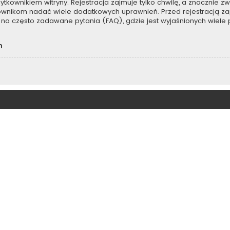
kownikiem witryny. Rejestracja zajmuje tylko chwilę, a znacznie zwi
kownikom nadać wiele dodatkowych uprawnień. Przed rejestracją z
na często zadawane pytania (FAQ), gdzie jest wyjaśnionych wiel
h