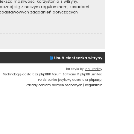
ększa możliwości korzystania z witryny.
apoznaj się z naszym regulaminem, zasadami
e podstawowych zagadnień dotyczących
Usuń ciasteczka witryny
Flat Style by
Ian Bradley
Technologię dostarcza
phpBB
® Forum Software © phpBB Limited
Polski pakiet językowy dostarcza
phpBB.pl
Zasady ochrony danych osobowych
|
Regulamin