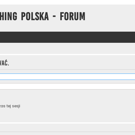
hing Polska - Forum
wać.
s tej sesji