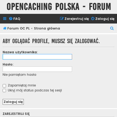
Opencaching Polska - Forum
FAQ
Zarejestruj się
Zaloguj się
S
Forum OC PL
Strona główna
z
Aby oglądać profile, musisz się zalogować.
u
k
Nazwa użytkownika:
a
j
Hasło:
Nie pamiętam hasła
Zapamiętaj mnie
Ukryj mój status podczas tej sesji
ZAREJESTRUJ SIĘ