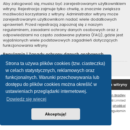
Aby zalogować się, musisz być zarejestrowanym użytkownikiem
witryny. Rejestracja zajmuje tylko chwilę, a znacznie zwiększa
możliwości korzystania z witryny. Administrator witryny może
zarejestrowanym użytkownikom nadać wiele dodatkowych
uprawnień. Przed rejestracją zapoznaj się z naszym
regulaminem, zasadami ochrony danych osobowych oraz z
odpowiedziami na często zadawane pytania (FAQ), gdzie jest
wyjaśnionych wiele podstawowych zagadnień dotyczących
funkcjonowania witryny.
Regulamin
|
Zasady ochrony danych osobowych
Strona ta używa plików cookies (tzw. ciasteczka)
Zarejestruj się
w celach statystycznych, reklamowych oraz
funkcjonalnych. Warunki przechowywania lub
dostępu do plików cookies można określić w
Forum OC PL
Strona główna
Usuń ciasteczka witryny
ustawieniach przeglądarki internetowej.
Flat Style by
Ian Bradley
Dowiedz się więcej
Technologię dostarcza
phpBB
® Forum Software © phpBB Limited
Polski pakiet językowy dostarcza
phpBB.pl
Zasady ochrony danych osobowych
|
Regulamin
Akceptuję!