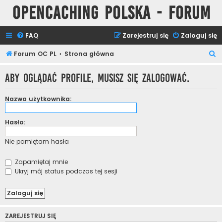
Opencaching Polska - Forum
FAQ
Zarejestruj się
Zaloguj się
S
Forum OC PL
Strona główna
z
Aby oglądać profile, musisz się zalogować.
u
k
Nazwa użytkownika:
a
j
Hasło:
Nie pamiętam hasła
Zapamiętaj mnie
Ukryj mój status podczas tej sesji
ZAREJESTRUJ SIĘ