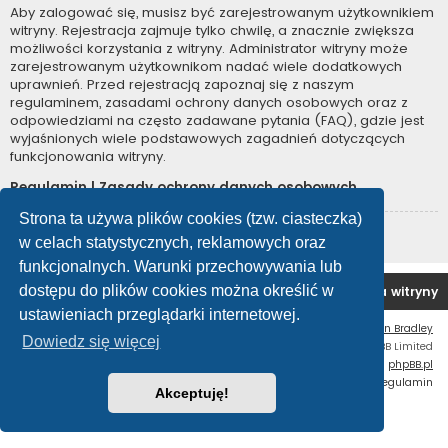
Aby zalogować się, musisz być zarejestrowanym użytkownikiem
witryny. Rejestracja zajmuje tylko chwilę, a znacznie zwiększa
możliwości korzystania z witryny. Administrator witryny może
zarejestrowanym użytkownikom nadać wiele dodatkowych
uprawnień. Przed rejestracją zapoznaj się z naszym
regulaminem, zasadami ochrony danych osobowych oraz z
odpowiedziami na często zadawane pytania (FAQ), gdzie jest
wyjaśnionych wiele podstawowych zagadnień dotyczących
funkcjonowania witryny.
Regulamin
|
Zasady ochrony danych osobowych
Strona ta używa plików cookies (tzw. ciasteczka)
Zarejestruj się
w celach statystycznych, reklamowych oraz
funkcjonalnych. Warunki przechowywania lub
dostępu do plików cookies można określić w
Forum OC PL
Strona główna
Usuń ciasteczka witryny
ustawieniach przeglądarki internetowej.
Flat Style by
Ian Bradley
Dowiedz się więcej
Technologię dostarcza
phpBB
® Forum Software © phpBB Limited
Polski pakiet językowy dostarcza
phpBB.pl
Zasady ochrony danych osobowych
|
Regulamin
Akceptuję!