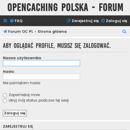
Opencaching Polska - Forum
FAQ
Zarejestruj się
Zaloguj się
S
Forum OC PL
Strona główna
z
Aby oglądać profile, musisz się zalogować.
u
k
Nazwa użytkownika:
a
j
Hasło:
Nie pamiętam hasła
Zapamiętaj mnie
Ukryj mój status podczas tej sesji
ZAREJESTRUJ SIĘ