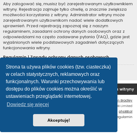
Aby zalogować się, musisz być zarejestrowanym użytkownikiem
witryny. Rejestracja zajmuje tylko chwilę, a znacznie zwiększa
możliwości korzystania z witryny. Administrator witryny może
zarejestrowanym użytkownikom nadać wiele dodatkowych
uprawnień. Przed rejestracją zapoznaj się z naszym
regulaminem, zasadami ochrony danych osobowych oraz z
odpowiedziami na często zadawane pytania (FAQ), gdzie jest
wyjaśnionych wiele podstawowych zagadnień dotyczących
funkcjonowania witryny.
Regulamin
|
Zasady ochrony danych osobowych
Strona ta używa plików cookies (tzw. ciasteczka)
Zarejestruj się
w celach statystycznych, reklamowych oraz
funkcjonalnych. Warunki przechowywania lub
dostępu do plików cookies można określić w
Forum OC PL
Strona główna
Usuń ciasteczka witryny
ustawieniach przeglądarki internetowej.
Flat Style by
Ian Bradley
Dowiedz się więcej
Technologię dostarcza
phpBB
® Forum Software © phpBB Limited
Polski pakiet językowy dostarcza
phpBB.pl
Zasady ochrony danych osobowych
|
Regulamin
Akceptuję!