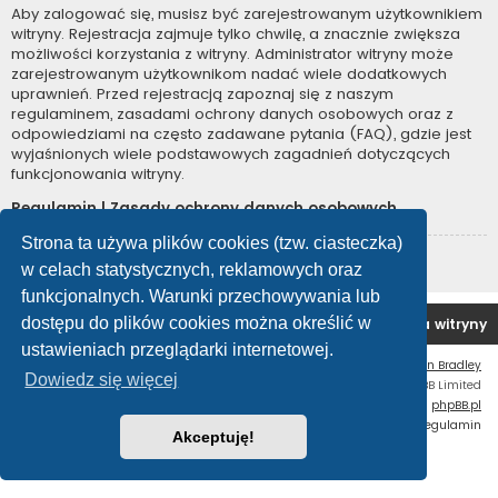
Aby zalogować się, musisz być zarejestrowanym użytkownikiem
witryny. Rejestracja zajmuje tylko chwilę, a znacznie zwiększa
możliwości korzystania z witryny. Administrator witryny może
zarejestrowanym użytkownikom nadać wiele dodatkowych
uprawnień. Przed rejestracją zapoznaj się z naszym
regulaminem, zasadami ochrony danych osobowych oraz z
odpowiedziami na często zadawane pytania (FAQ), gdzie jest
wyjaśnionych wiele podstawowych zagadnień dotyczących
funkcjonowania witryny.
Regulamin
|
Zasady ochrony danych osobowych
Strona ta używa plików cookies (tzw. ciasteczka)
Zarejestruj się
w celach statystycznych, reklamowych oraz
funkcjonalnych. Warunki przechowywania lub
dostępu do plików cookies można określić w
Forum OC PL
Strona główna
Usuń ciasteczka witryny
ustawieniach przeglądarki internetowej.
Flat Style by
Ian Bradley
Dowiedz się więcej
Technologię dostarcza
phpBB
® Forum Software © phpBB Limited
Polski pakiet językowy dostarcza
phpBB.pl
Zasady ochrony danych osobowych
|
Regulamin
Akceptuję!