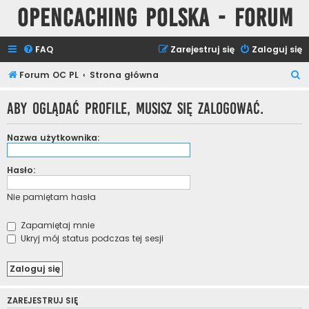
Opencaching Polska - Forum
FAQ
Zarejestruj się
Zaloguj się
S
Forum OC PL
Strona główna
z
Aby oglądać profile, musisz się zalogować.
u
k
Nazwa użytkownika:
a
j
Hasło:
Nie pamiętam hasła
Zapamiętaj mnie
Ukryj mój status podczas tej sesji
ZAREJESTRUJ SIĘ