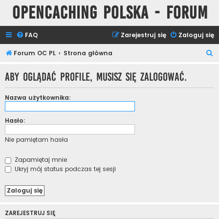
Opencaching Polska - Forum
FAQ
Zarejestruj się
Zaloguj się
S
Forum OC PL
Strona główna
z
Aby oglądać profile, musisz się zalogować.
u
k
Nazwa użytkownika:
a
j
Hasło:
Nie pamiętam hasła
Zapamiętaj mnie
Ukryj mój status podczas tej sesji
ZAREJESTRUJ SIĘ