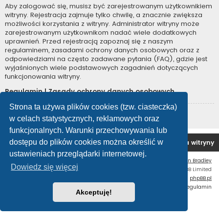
Aby zalogować się, musisz być zarejestrowanym użytkownikiem
witryny. Rejestracja zajmuje tylko chwilę, a znacznie zwiększa
możliwości korzystania z witryny. Administrator witryny może
zarejestrowanym użytkownikom nadać wiele dodatkowych
uprawnień. Przed rejestracją zapoznaj się z naszym
regulaminem, zasadami ochrony danych osobowych oraz z
odpowiedziami na często zadawane pytania (FAQ), gdzie jest
wyjaśnionych wiele podstawowych zagadnień dotyczących
funkcjonowania witryny.
Regulamin
|
Zasady ochrony danych osobowych
Strona ta używa plików cookies (tzw. ciasteczka)
Zarejestruj się
w celach statystycznych, reklamowych oraz
funkcjonalnych. Warunki przechowywania lub
dostępu do plików cookies można określić w
Forum OC PL
Strona główna
Usuń ciasteczka witryny
ustawieniach przeglądarki internetowej.
Flat Style by
Ian Bradley
Dowiedz się więcej
Technologię dostarcza
phpBB
® Forum Software © phpBB Limited
Polski pakiet językowy dostarcza
phpBB.pl
Zasady ochrony danych osobowych
|
Regulamin
Akceptuję!