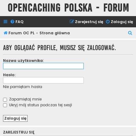
Opencaching Polska - Forum
FAQ
Zarejestruj się
Zaloguj się
S
Forum OC PL
Strona główna
z
Aby oglądać profile, musisz się zalogować.
u
k
Nazwa użytkownika:
a
j
Hasło:
Nie pamiętam hasła
Zapamiętaj mnie
Ukryj mój status podczas tej sesji
ZAREJESTRUJ SIĘ