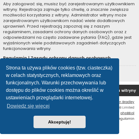
Aby zalogować się, musisz być zarejestrowanym użytkownikiem
witryny. Rejestracja zajmuje tylko chwilę, a znacznie zwiększa
możliwości korzystania z witryny. Administrator witryny może
zarejestrowanym użytkownikom nadać wiele dodatkowych
uprawnień. Przed rejestracją zapoznaj się z naszym
regulaminem, zasadami ochrony danych osobowych oraz z
odpowiedziami na często zadawane pytania (FAQ), gdzie jest
wyjaśnionych wiele podstawowych zagadnień dotyczących
funkcjonowania witryny.
Regulamin
|
Zasady ochrony danych osobowych
Strona ta używa plików cookies (tzw. ciasteczka)
Zarejestruj się
w celach statystycznych, reklamowych oraz
funkcjonalnych. Warunki przechowywania lub
dostępu do plików cookies można określić w
Forum OC PL
Strona główna
Usuń ciasteczka witryny
ustawieniach przeglądarki internetowej.
Flat Style by
Ian Bradley
Dowiedz się więcej
Technologię dostarcza
phpBB
® Forum Software © phpBB Limited
Polski pakiet językowy dostarcza
phpBB.pl
Zasady ochrony danych osobowych
|
Regulamin
Akceptuję!