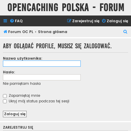
Opencaching Polska - Forum
FAQ
Zarejestruj się
Zaloguj się
S
Forum OC PL
Strona główna
z
Aby oglądać profile, musisz się zalogować.
u
k
Nazwa użytkownika:
a
j
Hasło:
Nie pamiętam hasła
Zapamiętaj mnie
Ukryj mój status podczas tej sesji
ZAREJESTRUJ SIĘ