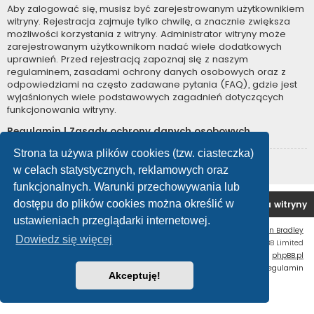
Aby zalogować się, musisz być zarejestrowanym użytkownikiem
witryny. Rejestracja zajmuje tylko chwilę, a znacznie zwiększa
możliwości korzystania z witryny. Administrator witryny może
zarejestrowanym użytkownikom nadać wiele dodatkowych
uprawnień. Przed rejestracją zapoznaj się z naszym
regulaminem, zasadami ochrony danych osobowych oraz z
odpowiedziami na często zadawane pytania (FAQ), gdzie jest
wyjaśnionych wiele podstawowych zagadnień dotyczących
funkcjonowania witryny.
Regulamin
|
Zasady ochrony danych osobowych
Strona ta używa plików cookies (tzw. ciasteczka)
Zarejestruj się
w celach statystycznych, reklamowych oraz
funkcjonalnych. Warunki przechowywania lub
dostępu do plików cookies można określić w
Forum OC PL
Strona główna
Usuń ciasteczka witryny
ustawieniach przeglądarki internetowej.
Flat Style by
Ian Bradley
Dowiedz się więcej
Technologię dostarcza
phpBB
® Forum Software © phpBB Limited
Polski pakiet językowy dostarcza
phpBB.pl
Zasady ochrony danych osobowych
|
Regulamin
Akceptuję!