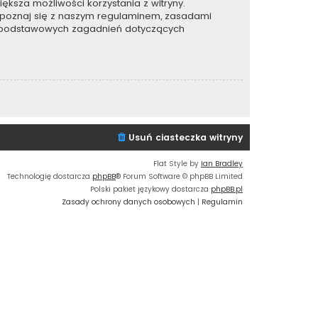
ększa możliwości korzystania z witryny.
apoznaj się z naszym regulaminem, zasadami
e podstawowych zagadnień dotyczących
Usuń ciasteczka witryny
Flat Style by
Ian Bradley
Technologię dostarcza
phpBB
® Forum Software © phpBB Limited
Polski pakiet językowy dostarcza
phpBB.pl
Zasady ochrony danych osobowych
|
Regulamin