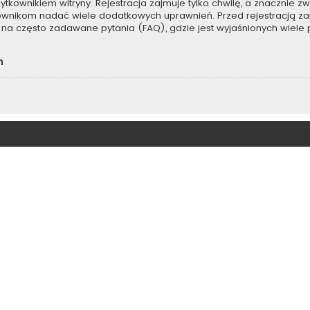
kownikiem witryny. Rejestracja zajmuje tylko chwilę, a znacznie zwi
kownikom nadać wiele dodatkowych uprawnień. Przed rejestracją z
na często zadawane pytania (FAQ), gdzie jest wyjaśnionych wiel
h