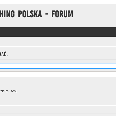
hing Polska - Forum
wać.
s tej sesji