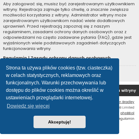
Aby zalogować się, musisz być zarejestrowanym użytkownikiem
witryny. Rejestracja zajmuje tylko chwilę, a znacznie zwiększa
możliwości korzystania z witryny. Administrator witryny może
zarejestrowanym użytkownikom nadać wiele dodatkowych
uprawnień. Przed rejestracją zapoznaj się z naszym
regulaminem, zasadami ochrony danych osobowych oraz z
odpowiedziami na często zadawane pytania (FAQ), gdzie jest
wyjaśnionych wiele podstawowych zagadnień dotyczących
funkcjonowania witryny.
Regulamin
|
Zasady ochrony danych osobowych
Strona ta używa plików cookies (tzw. ciasteczka)
Zarejestruj się
w celach statystycznych, reklamowych oraz
funkcjonalnych. Warunki przechowywania lub
dostępu do plików cookies można określić w
Forum OC PL
Strona główna
Usuń ciasteczka witryny
ustawieniach przeglądarki internetowej.
Flat Style by
Ian Bradley
Dowiedz się więcej
Technologię dostarcza
phpBB
® Forum Software © phpBB Limited
Polski pakiet językowy dostarcza
phpBB.pl
Zasady ochrony danych osobowych
|
Regulamin
Akceptuję!