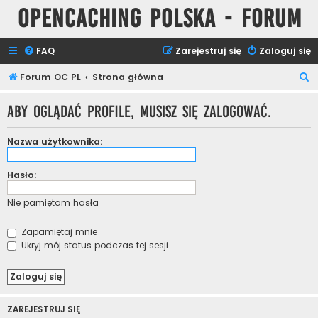
Opencaching Polska - Forum
FAQ
Zarejestruj się
Zaloguj się
S
Forum OC PL
Strona główna
z
Aby oglądać profile, musisz się zalogować.
u
k
Nazwa użytkownika:
a
j
Hasło:
Nie pamiętam hasła
Zapamiętaj mnie
Ukryj mój status podczas tej sesji
ZAREJESTRUJ SIĘ