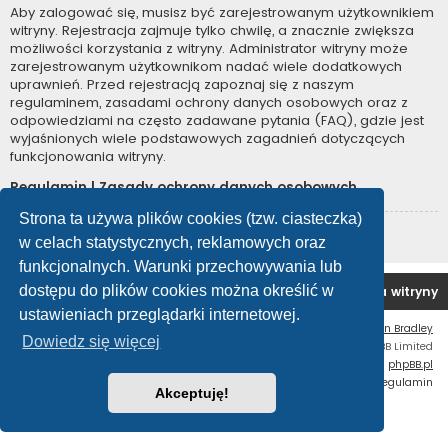
Aby zalogować się, musisz być zarejestrowanym użytkownikiem
witryny. Rejestracja zajmuje tylko chwilę, a znacznie zwiększa
możliwości korzystania z witryny. Administrator witryny może
zarejestrowanym użytkownikom nadać wiele dodatkowych
uprawnień. Przed rejestracją zapoznaj się z naszym
regulaminem, zasadami ochrony danych osobowych oraz z
odpowiedziami na często zadawane pytania (FAQ), gdzie jest
wyjaśnionych wiele podstawowych zagadnień dotyczących
funkcjonowania witryny.
Regulamin
|
Zasady ochrony danych osobowych
Strona ta używa plików cookies (tzw. ciasteczka)
Zarejestruj się
w celach statystycznych, reklamowych oraz
funkcjonalnych. Warunki przechowywania lub
dostępu do plików cookies można określić w
Forum OC PL
Strona główna
Usuń ciasteczka witryny
ustawieniach przeglądarki internetowej.
Flat Style by
Ian Bradley
Dowiedz się więcej
Technologię dostarcza
phpBB
® Forum Software © phpBB Limited
Polski pakiet językowy dostarcza
phpBB.pl
Zasady ochrony danych osobowych
|
Regulamin
Akceptuję!