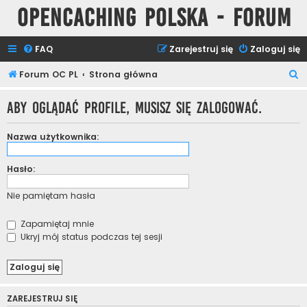
Opencaching Polska - Forum
FAQ
Zarejestruj się
Zaloguj się
S
Forum OC PL
Strona główna
z
Aby oglądać profile, musisz się zalogować.
u
k
Nazwa użytkownika:
a
j
Hasło:
Nie pamiętam hasła
Zapamiętaj mnie
Ukryj mój status podczas tej sesji
ZAREJESTRUJ SIĘ