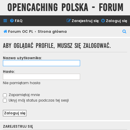
Opencaching Polska - Forum
FAQ
Zarejestruj się
Zaloguj się
S
Forum OC PL
Strona główna
z
Aby oglądać profile, musisz się zalogować.
u
k
Nazwa użytkownika:
a
j
Hasło:
Nie pamiętam hasła
Zapamiętaj mnie
Ukryj mój status podczas tej sesji
ZAREJESTRUJ SIĘ