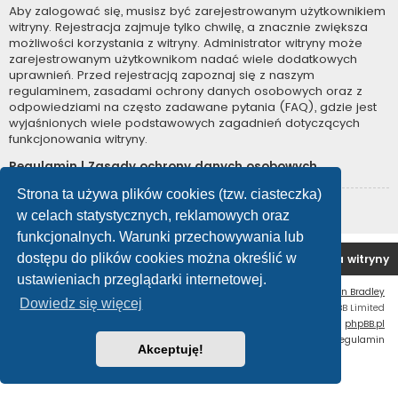
Aby zalogować się, musisz być zarejestrowanym użytkownikiem
witryny. Rejestracja zajmuje tylko chwilę, a znacznie zwiększa
możliwości korzystania z witryny. Administrator witryny może
zarejestrowanym użytkownikom nadać wiele dodatkowych
uprawnień. Przed rejestracją zapoznaj się z naszym
regulaminem, zasadami ochrony danych osobowych oraz z
odpowiedziami na często zadawane pytania (FAQ), gdzie jest
wyjaśnionych wiele podstawowych zagadnień dotyczących
funkcjonowania witryny.
Regulamin
|
Zasady ochrony danych osobowych
Strona ta używa plików cookies (tzw. ciasteczka)
Zarejestruj się
w celach statystycznych, reklamowych oraz
funkcjonalnych. Warunki przechowywania lub
dostępu do plików cookies można określić w
Forum OC PL
Strona główna
Usuń ciasteczka witryny
ustawieniach przeglądarki internetowej.
Flat Style by
Ian Bradley
Dowiedz się więcej
Technologię dostarcza
phpBB
® Forum Software © phpBB Limited
Polski pakiet językowy dostarcza
phpBB.pl
Zasady ochrony danych osobowych
|
Regulamin
Akceptuję!