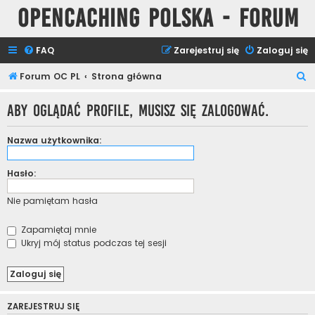
Opencaching Polska - Forum
FAQ
Zarejestruj się
Zaloguj się
S
Forum OC PL
Strona główna
z
Aby oglądać profile, musisz się zalogować.
u
k
Nazwa użytkownika:
a
j
Hasło:
Nie pamiętam hasła
Zapamiętaj mnie
Ukryj mój status podczas tej sesji
ZAREJESTRUJ SIĘ