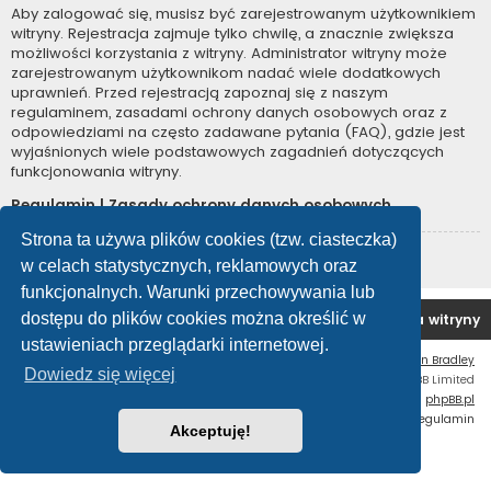
Aby zalogować się, musisz być zarejestrowanym użytkownikiem
witryny. Rejestracja zajmuje tylko chwilę, a znacznie zwiększa
możliwości korzystania z witryny. Administrator witryny może
zarejestrowanym użytkownikom nadać wiele dodatkowych
uprawnień. Przed rejestracją zapoznaj się z naszym
regulaminem, zasadami ochrony danych osobowych oraz z
odpowiedziami na często zadawane pytania (FAQ), gdzie jest
wyjaśnionych wiele podstawowych zagadnień dotyczących
funkcjonowania witryny.
Regulamin
|
Zasady ochrony danych osobowych
Strona ta używa plików cookies (tzw. ciasteczka)
Zarejestruj się
w celach statystycznych, reklamowych oraz
funkcjonalnych. Warunki przechowywania lub
dostępu do plików cookies można określić w
Forum OC PL
Strona główna
Usuń ciasteczka witryny
ustawieniach przeglądarki internetowej.
Flat Style by
Ian Bradley
Dowiedz się więcej
Technologię dostarcza
phpBB
® Forum Software © phpBB Limited
Polski pakiet językowy dostarcza
phpBB.pl
Zasady ochrony danych osobowych
|
Regulamin
Akceptuję!