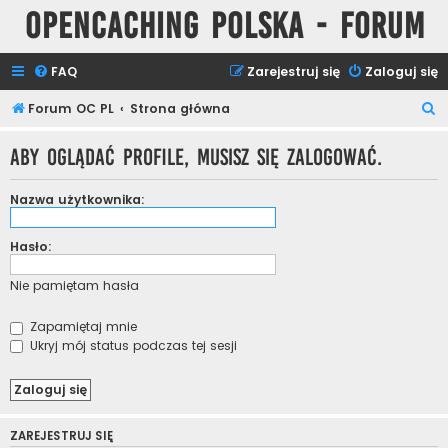
Opencaching Polska - Forum
FAQ
Zarejestruj się
Zaloguj się
S
Forum OC PL
Strona główna
z
Aby oglądać profile, musisz się zalogować.
u
k
Nazwa użytkownika:
a
j
Hasło:
Nie pamiętam hasła
Zapamiętaj mnie
Ukryj mój status podczas tej sesji
ZAREJESTRUJ SIĘ