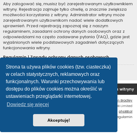
Aby zalogować się, musisz być zarejestrowanym użytkownikiem
witryny. Rejestracja zajmuje tylko chwilę, a znacznie zwiększa
możliwości korzystania z witryny. Administrator witryny może
zarejestrowanym użytkownikom nadać wiele dodatkowych
uprawnień. Przed rejestracją zapoznaj się z naszym
regulaminem, zasadami ochrony danych osobowych oraz z
odpowiedziami na często zadawane pytania (FAQ), gdzie jest
wyjaśnionych wiele podstawowych zagadnień dotyczących
funkcjonowania witryny.
Regulamin
|
Zasady ochrony danych osobowych
Strona ta używa plików cookies (tzw. ciasteczka)
Zarejestruj się
w celach statystycznych, reklamowych oraz
funkcjonalnych. Warunki przechowywania lub
dostępu do plików cookies można określić w
Forum OC PL
Strona główna
Usuń ciasteczka witryny
ustawieniach przeglądarki internetowej.
Flat Style by
Ian Bradley
Dowiedz się więcej
Technologię dostarcza
phpBB
® Forum Software © phpBB Limited
Polski pakiet językowy dostarcza
phpBB.pl
Zasady ochrony danych osobowych
|
Regulamin
Akceptuję!