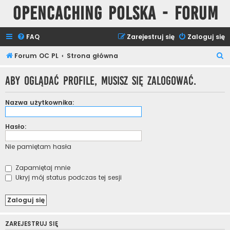
Opencaching Polska - Forum
FAQ
Zarejestruj się
Zaloguj się
S
Forum OC PL
Strona główna
z
Aby oglądać profile, musisz się zalogować.
u
k
Nazwa użytkownika:
a
j
Hasło:
Nie pamiętam hasła
Zapamiętaj mnie
Ukryj mój status podczas tej sesji
ZAREJESTRUJ SIĘ