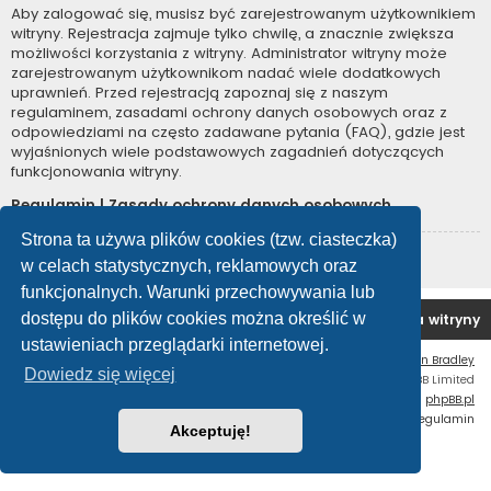
Aby zalogować się, musisz być zarejestrowanym użytkownikiem
witryny. Rejestracja zajmuje tylko chwilę, a znacznie zwiększa
możliwości korzystania z witryny. Administrator witryny może
zarejestrowanym użytkownikom nadać wiele dodatkowych
uprawnień. Przed rejestracją zapoznaj się z naszym
regulaminem, zasadami ochrony danych osobowych oraz z
odpowiedziami na często zadawane pytania (FAQ), gdzie jest
wyjaśnionych wiele podstawowych zagadnień dotyczących
funkcjonowania witryny.
Regulamin
|
Zasady ochrony danych osobowych
Strona ta używa plików cookies (tzw. ciasteczka)
Zarejestruj się
w celach statystycznych, reklamowych oraz
funkcjonalnych. Warunki przechowywania lub
dostępu do plików cookies można określić w
Forum OC PL
Strona główna
Usuń ciasteczka witryny
ustawieniach przeglądarki internetowej.
Flat Style by
Ian Bradley
Dowiedz się więcej
Technologię dostarcza
phpBB
® Forum Software © phpBB Limited
Polski pakiet językowy dostarcza
phpBB.pl
Zasady ochrony danych osobowych
|
Regulamin
Akceptuję!