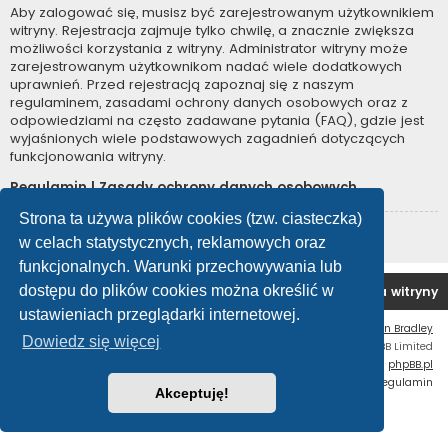
Aby zalogować się, musisz być zarejestrowanym użytkownikiem
witryny. Rejestracja zajmuje tylko chwilę, a znacznie zwiększa
możliwości korzystania z witryny. Administrator witryny może
zarejestrowanym użytkownikom nadać wiele dodatkowych
uprawnień. Przed rejestracją zapoznaj się z naszym
regulaminem, zasadami ochrony danych osobowych oraz z
odpowiedziami na często zadawane pytania (FAQ), gdzie jest
wyjaśnionych wiele podstawowych zagadnień dotyczących
funkcjonowania witryny.
Regulamin
|
Zasady ochrony danych osobowych
Strona ta używa plików cookies (tzw. ciasteczka)
Zarejestruj się
w celach statystycznych, reklamowych oraz
funkcjonalnych. Warunki przechowywania lub
dostępu do plików cookies można określić w
Forum OC PL
Strona główna
Usuń ciasteczka witryny
ustawieniach przeglądarki internetowej.
Flat Style by
Ian Bradley
Dowiedz się więcej
Technologię dostarcza
phpBB
® Forum Software © phpBB Limited
Polski pakiet językowy dostarcza
phpBB.pl
Zasady ochrony danych osobowych
|
Regulamin
Akceptuję!