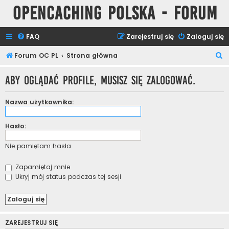
Opencaching Polska - Forum
FAQ
Zarejestruj się
Zaloguj się
S
Forum OC PL
Strona główna
z
Aby oglądać profile, musisz się zalogować.
u
k
Nazwa użytkownika:
a
j
Hasło:
Nie pamiętam hasła
Zapamiętaj mnie
Ukryj mój status podczas tej sesji
ZAREJESTRUJ SIĘ