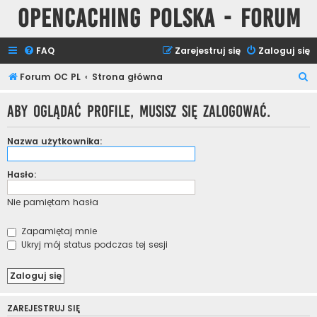
Opencaching Polska - Forum
FAQ
Zarejestruj się
Zaloguj się
S
Forum OC PL
Strona główna
z
Aby oglądać profile, musisz się zalogować.
u
k
Nazwa użytkownika:
a
j
Hasło:
Nie pamiętam hasła
Zapamiętaj mnie
Ukryj mój status podczas tej sesji
ZAREJESTRUJ SIĘ