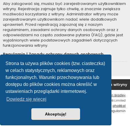
Aby zalogować się, musisz być zarejestrowanym użytkownikiem
witryny. Rejestracja zajmuje tylko chwilę, a znacznie zwiększa
możliwości korzystania z witryny. Administrator witryny może
zarejestrowanym użytkownikom nadać wiele dodatkowych
uprawnień. Przed rejestracją zapoznaj się z naszym
regulaminem, zasadami ochrony danych osobowych oraz z
odpowiedziami na często zadawane pytania (FAQ), gdzie jest
wyjaśnionych wiele podstawowych zagadnień dotyczących
funkcjonowania witryny.
Regulamin
|
Zasady ochrony danych osobowych
Strona ta używa plików cookies (tzw. ciasteczka)
Zarejestruj się
w celach statystycznych, reklamowych oraz
funkcjonalnych. Warunki przechowywania lub
dostępu do plików cookies można określić w
Forum OC PL
Strona główna
Usuń ciasteczka witryny
ustawieniach przeglądarki internetowej.
Flat Style by
Ian Bradley
Dowiedz się więcej
Technologię dostarcza
phpBB
® Forum Software © phpBB Limited
Polski pakiet językowy dostarcza
phpBB.pl
Zasady ochrony danych osobowych
|
Regulamin
Akceptuję!