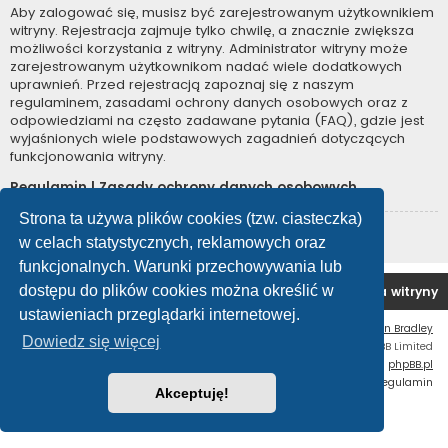
Aby zalogować się, musisz być zarejestrowanym użytkownikiem
witryny. Rejestracja zajmuje tylko chwilę, a znacznie zwiększa
możliwości korzystania z witryny. Administrator witryny może
zarejestrowanym użytkownikom nadać wiele dodatkowych
uprawnień. Przed rejestracją zapoznaj się z naszym
regulaminem, zasadami ochrony danych osobowych oraz z
odpowiedziami na często zadawane pytania (FAQ), gdzie jest
wyjaśnionych wiele podstawowych zagadnień dotyczących
funkcjonowania witryny.
Regulamin
|
Zasady ochrony danych osobowych
Strona ta używa plików cookies (tzw. ciasteczka)
Zarejestruj się
w celach statystycznych, reklamowych oraz
funkcjonalnych. Warunki przechowywania lub
dostępu do plików cookies można określić w
Forum OC PL
Strona główna
Usuń ciasteczka witryny
ustawieniach przeglądarki internetowej.
Flat Style by
Ian Bradley
Dowiedz się więcej
Technologię dostarcza
phpBB
® Forum Software © phpBB Limited
Polski pakiet językowy dostarcza
phpBB.pl
Zasady ochrony danych osobowych
|
Regulamin
Akceptuję!