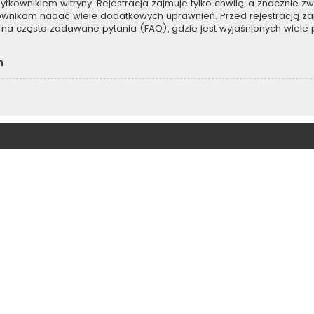
kownikiem witryny. Rejestracja zajmuje tylko chwilę, a znacznie zwi
kownikom nadać wiele dodatkowych uprawnień. Przed rejestracją z
na często zadawane pytania (FAQ), gdzie jest wyjaśnionych wiel
h