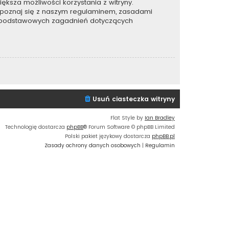
ększa możliwości korzystania z witryny.
apoznaj się z naszym regulaminem, zasadami
e podstawowych zagadnień dotyczących
Usuń ciasteczka witryny
Flat Style by
Ian Bradley
Technologię dostarcza
phpBB
® Forum Software © phpBB Limited
Polski pakiet językowy dostarcza
phpBB.pl
Zasady ochrony danych osobowych
|
Regulamin