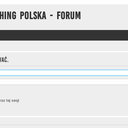
hing Polska - Forum
wać.
s tej sesji