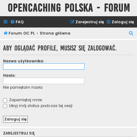
Opencaching Polska - Forum
FAQ
Zarejestruj się
Zaloguj się
S
Forum OC PL
Strona główna
z
Aby oglądać profile, musisz się zalogować.
u
k
Nazwa użytkownika:
a
j
Hasło:
Nie pamiętam hasła
Zapamiętaj mnie
Ukryj mój status podczas tej sesji
ZAREJESTRUJ SIĘ