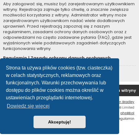
Aby zalogować się, musisz być zarejestrowanym użytkownikiem
witryny. Rejestracja zajmuje tylko chwilę, a znacznie zwiększa
możliwości korzystania z witryny. Administrator witryny może
zarejestrowanym użytkownikom nadać wiele dodatkowych
uprawnień. Przed rejestracją zapoznaj się z naszym
regulaminem, zasadami ochrony danych osobowych oraz z
odpowiedziami na często zadawane pytania (FAQ), gdzie jest
wyjaśnionych wiele podstawowych zagadnień dotyczących
funkcjonowania witryny.
Regulamin
|
Zasady ochrony danych osobowych
Strona ta używa plików cookies (tzw. ciasteczka)
Zarejestruj się
w celach statystycznych, reklamowych oraz
funkcjonalnych. Warunki przechowywania lub
dostępu do plików cookies można określić w
Forum OC PL
Strona główna
Usuń ciasteczka witryny
ustawieniach przeglądarki internetowej.
Flat Style by
Ian Bradley
Dowiedz się więcej
Technologię dostarcza
phpBB
® Forum Software © phpBB Limited
Polski pakiet językowy dostarcza
phpBB.pl
Zasady ochrony danych osobowych
|
Regulamin
Akceptuję!