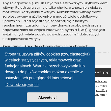
Aby zalogować się, musisz być zarejestrowanym użytkownikiem
witryny. Rejestracja zajmuje tylko chwilę, a znacznie zwiększa
możliwości korzystania z witryny. Administrator witryny może
zarejestrowanym użytkownikom nadać wiele dodatkowych
uprawnień. Przed rejestracją zapoznaj się z naszym
regulaminem, zasadami ochrony danych osobowych oraz z
odpowiedziami na często zadawane pytania (FAQ), gdzie jest
wyjaśnionych wiele podstawowych zagadnień dotyczących
funkcjonowania witryny.
Regulamin
|
Zasady ochrony danych osobowych
Strona ta używa plików cookies (tzw. ciasteczka)
Zarejestruj się
w celach statystycznych, reklamowych oraz
funkcjonalnych. Warunki przechowywania lub
dostępu do plików cookies można określić w
Forum OC PL
Strona główna
Usuń ciasteczka witryny
ustawieniach przeglądarki internetowej.
Flat Style by
Ian Bradley
Dowiedz się więcej
Technologię dostarcza
phpBB
® Forum Software © phpBB Limited
Polski pakiet językowy dostarcza
phpBB.pl
Zasady ochrony danych osobowych
|
Regulamin
Akceptuję!