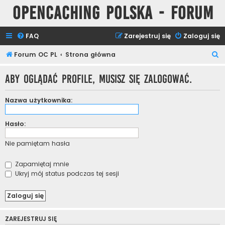
Opencaching Polska - Forum
FAQ
Zarejestruj się
Zaloguj się
S
Forum OC PL
Strona główna
z
Aby oglądać profile, musisz się zalogować.
u
k
Nazwa użytkownika:
a
j
Hasło:
Nie pamiętam hasła
Zapamiętaj mnie
Ukryj mój status podczas tej sesji
ZAREJESTRUJ SIĘ