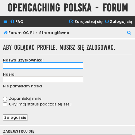
Opencaching Polska - Forum
FAQ
Zarejestruj się
Zaloguj się
S
Forum OC PL
Strona główna
z
Aby oglądać profile, musisz się zalogować.
u
k
Nazwa użytkownika:
a
j
Hasło:
Nie pamiętam hasła
Zapamiętaj mnie
Ukryj mój status podczas tej sesji
ZAREJESTRUJ SIĘ