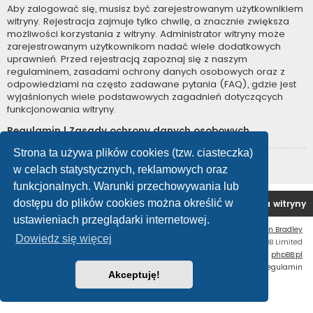
Aby zalogować się, musisz być zarejestrowanym użytkownikiem
witryny. Rejestracja zajmuje tylko chwilę, a znacznie zwiększa
możliwości korzystania z witryny. Administrator witryny może
zarejestrowanym użytkownikom nadać wiele dodatkowych
uprawnień. Przed rejestracją zapoznaj się z naszym
regulaminem, zasadami ochrony danych osobowych oraz z
odpowiedziami na często zadawane pytania (FAQ), gdzie jest
wyjaśnionych wiele podstawowych zagadnień dotyczących
funkcjonowania witryny.
Regulamin
|
Zasady ochrony danych osobowych
Strona ta używa plików cookies (tzw. ciasteczka)
Zarejestruj się
w celach statystycznych, reklamowych oraz
funkcjonalnych. Warunki przechowywania lub
dostępu do plików cookies można określić w
Forum OC PL
Strona główna
Usuń ciasteczka witryny
ustawieniach przeglądarki internetowej.
Flat Style by
Ian Bradley
Dowiedz się więcej
Technologię dostarcza
phpBB
® Forum Software © phpBB Limited
Polski pakiet językowy dostarcza
phpBB.pl
Zasady ochrony danych osobowych
|
Regulamin
Akceptuję!