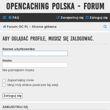
Opencaching Polska - Forum
FAQ
Zarejestruj się
Zaloguj się
S
Forum OC PL
Strona główna
z
Aby oglądać profile, musisz się zalogować.
u
k
Nazwa użytkownika:
a
j
Hasło:
Nie pamiętam hasła
Zapamiętaj mnie
Ukryj mój status podczas tej sesji
ZAREJESTRUJ SIĘ