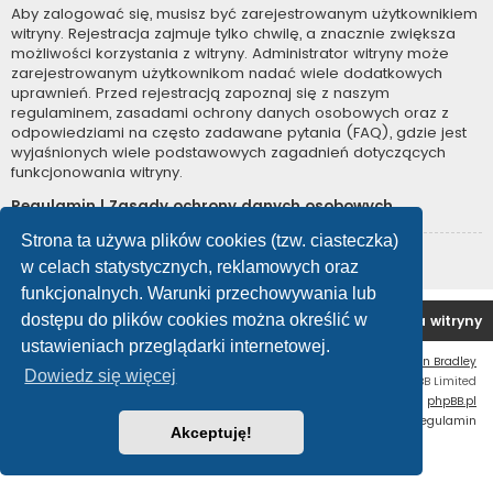
Aby zalogować się, musisz być zarejestrowanym użytkownikiem
witryny. Rejestracja zajmuje tylko chwilę, a znacznie zwiększa
możliwości korzystania z witryny. Administrator witryny może
zarejestrowanym użytkownikom nadać wiele dodatkowych
uprawnień. Przed rejestracją zapoznaj się z naszym
regulaminem, zasadami ochrony danych osobowych oraz z
odpowiedziami na często zadawane pytania (FAQ), gdzie jest
wyjaśnionych wiele podstawowych zagadnień dotyczących
funkcjonowania witryny.
Regulamin
|
Zasady ochrony danych osobowych
Strona ta używa plików cookies (tzw. ciasteczka)
Zarejestruj się
w celach statystycznych, reklamowych oraz
funkcjonalnych. Warunki przechowywania lub
dostępu do plików cookies można określić w
Forum OC PL
Strona główna
Usuń ciasteczka witryny
ustawieniach przeglądarki internetowej.
Flat Style by
Ian Bradley
Dowiedz się więcej
Technologię dostarcza
phpBB
® Forum Software © phpBB Limited
Polski pakiet językowy dostarcza
phpBB.pl
Zasady ochrony danych osobowych
|
Regulamin
Akceptuję!