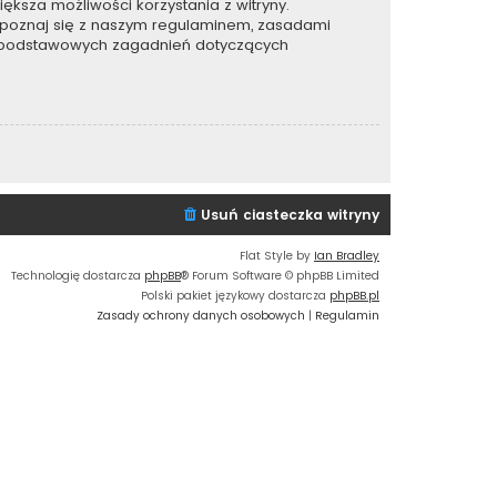
ększa możliwości korzystania z witryny.
apoznaj się z naszym regulaminem, zasadami
e podstawowych zagadnień dotyczących
Usuń ciasteczka witryny
Flat Style by
Ian Bradley
Technologię dostarcza
phpBB
® Forum Software © phpBB Limited
Polski pakiet językowy dostarcza
phpBB.pl
Zasady ochrony danych osobowych
|
Regulamin