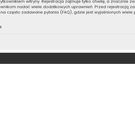
kownikiem witryny. Rejestracja zajmuje tylko chwilę, a znacznie zwi
kownikom nadać wiele dodatkowych uprawnień. Przed rejestracją z
na często zadawane pytania (FAQ), gdzie jest wyjaśnionych wiel
h