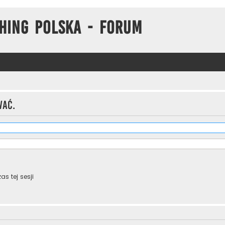
hing Polska - Forum
wać.
s tej sesji